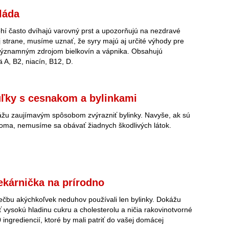
láda
hí často dvíhajú varovný prst a upozorňujú na nezdravé
j strane, musíme uznať, že syry majú aj určité výhody pre
 významným zdrojom bielkovín a vápnika. Obsahujú
 A, B2, niacín, B12, D.
ľky s cesnakom a bylinkami
ážu zaujímavým spôsobom zvýrazniť bylinky. Navyše, ak sú
oma, nemusíme sa obávať žiadnych škodlivých látok.
kárnička na prírodno
iečbu akýchkoľvek neduhov používali len bylinky. Dokážu
ť vysokú hladinu cukru a cholesterolu a ničia rakovinotvorné
 ingrediencií, ktoré by mali patriť do vašej domácej