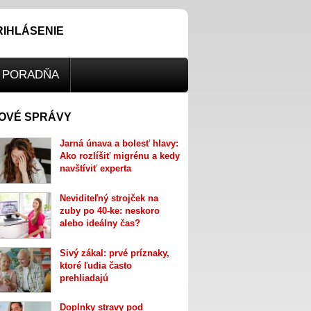
RIHLÁSENIE
PORADŇA
OVÉ SPRÁVY
Jarná únava a bolesť hlavy:
Ako rozlíšiť migrénu a kedy
navštíviť experta
Neviditeľný strojček na
zuby po 40-ke: neskoro
alebo ideálny čas?
Sivý zákal: prvé príznaky,
ktoré ľudia často
prehliadajú
Doplnky stravy pod