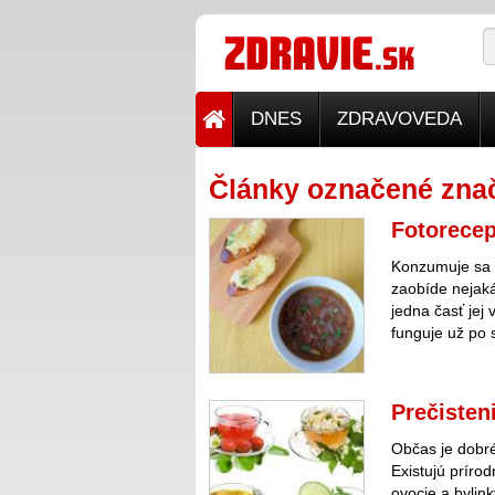
DNES
ZDRAVOVEDA
Články označené zna
Fotorecep
Konzumuje sa 
zaobíde nejaká
jedna časť jej 
funguje už po s
Prečisten
Občas je dobré 
Existujú prírod
ovocie a bylin