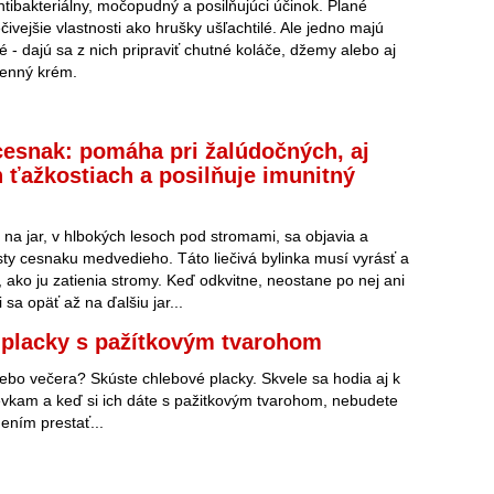
tibakteriálny, močopudný a posilňujúci účinok. Plané
čivejšie vlastnosti ako hrušky ušľachtilé. Ale jedno majú
é - dajú sa z nich pripraviť chutné koláče, džemy alebo aj
senný krém.
esnak: pomáha pri žalúdočných, aj
 ťažkostiach a posilňuje imunitný
 na jar, v hlbokých lesoch pod stromami, sa objavia a
isty cesnaku medvedieho. Táto liečivá bylinka musí vyrásť a
, ako ju zatienia stromy. Keď odkvitne, neostane po nej ani
i sa opäť až na ďalšiu jar...
placky s pažítkovým tvarohom
ebo večera? Skúste chlebové placky. Skvele sa hodia aj k
evkam a keď si ich dáte s pažitkovým tvarohom, nebudete
dením prestať...