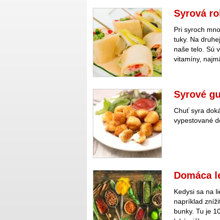
Syrová ro
Pri syroch mno
tuky. Na druhe
naše telo. Sú
vitamíny, najmä
Syrové gu
Chuť syra dok
vypestované d
Domáca le
Kedysi sa na l
napríklad zníži
bunky. Tu je 10