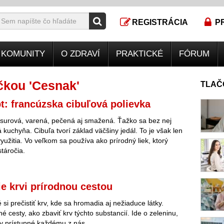
REGISTRÁCIA
P
KOMUNITY
O ZDRAVÍ
PRAKTICKÉ
FÓRUM
čkou 'Cesnak'
TLAČ
t: francúzska cibuľová polievka
surová, varená, pečená aj smažená. Ťažko sa bez nej
 kuchyňa. Cibuľa tvorí základ väčšiny jedál. To je však len
využitia. Vo veľkom sa používa ako prírodný liek, ktorý
táročia.
ie krvi prírodnou cestou
si prečistiť krv, kde sa hromadia aj nežiaduce látky.
né cesty, ako zbaviť krv týchto substancií. Ide o zeleninu,
ky prístupné každému z nás.