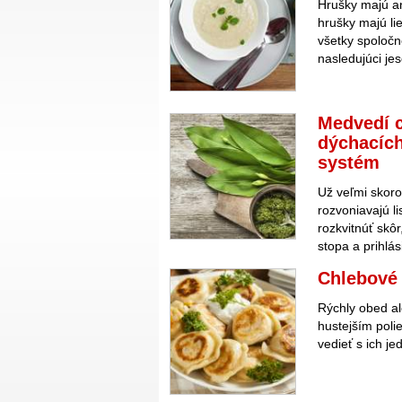
Hrušky majú an
hrušky majú lie
všetky spoločn
nasledujúci je
Medvedí c
dýchacích
systém
Už veľmi skoro
rozvoniavajú l
rozkvitnúť skôr
stopa a prihlás
Chlebové 
Rýchly obed al
hustejším poli
vedieť s ich je