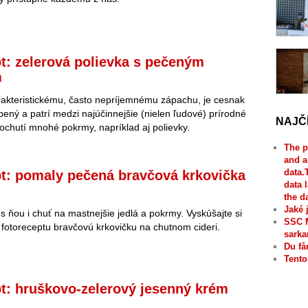
t: zelerová polievka s pečeným
m
rakteristickému, často nepríjemnému zápachu, je cesnak
bený a patrí medzi najúčinnejšie (nielen ľudové) prírodné
NAJČ
e ochutí mnohé pokrmy, napríklad aj polievky.
The p
and a
data.
t: pomaly pečená bravčová krkovička
data 
the d
Jaké 
 s ňou i chuť na mastnejšie jedlá a pokrmy. Vyskúšajte si
SSC 
a fotoreceptu bravčovú krkovičku na chutnom cideri.
sarka
Du få
Tento
t: hruškovo-zelerový jesenný krém