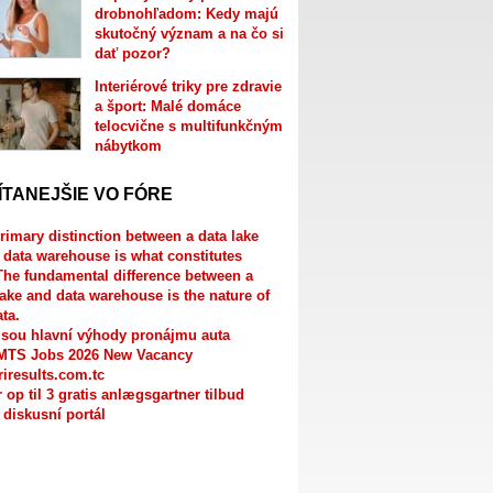
drobnohľadom: Kedy majú
skutočný význam a na čo si
dať pozor?
Interiérové triky pre zdravie
a šport: Malé domáce
telocvične s multifunkčným
nábytkom
ÍTANEJŠIE VO FÓRE
rimary distinction between a data lake
 data warehouse is what constitutes
The fundamental difference between a
lake and data warehouse is the nature of
ata.
jsou hlavní výhody pronájmu auta
MTS Jobs 2026 New Vacancy
riresults.com.tc
r op til 3 gratis anlægsgartner tilbud
 diskusní portál