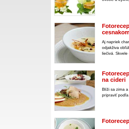
Fotorecep
cesnako
Aj napriek cha
odjakživa obľú
liečivá. Skvel
Fotorecep
na cideri
Blíži sa zima a
pripraviť podľ
Fotorecep