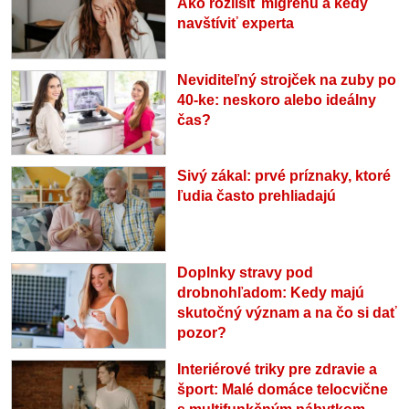
Ako rozlíšiť migrénu a kedy
navštíviť experta
Neviditeľný strojček na zuby po
40-ke: neskoro alebo ideálny
čas?
Sivý zákal: prvé príznaky, ktoré
ľudia často prehliadajú
Doplnky stravy pod
drobnohľadom: Kedy majú
skutočný význam a na čo si dať
pozor?
Interiérové triky pre zdravie a
šport: Malé domáce telocvične