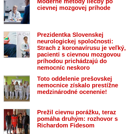
Moderné metódy liečby po
cievnej mozgovej príhode
Prezidentka Slovenskej
neurologickej spoločnosti:
Strach z koronavírusu je veľký,
pacienti s cievnou mozgovou
príhodou prichádzajú do
nemocníc neskoro
Toto oddelenie prešovskej
nemocnice získalo prestížne
medzinárodné ocenenie!
Prežil cievnu porážku, teraz
pomáha druhým: rozhovor s
Richardom Fidesom