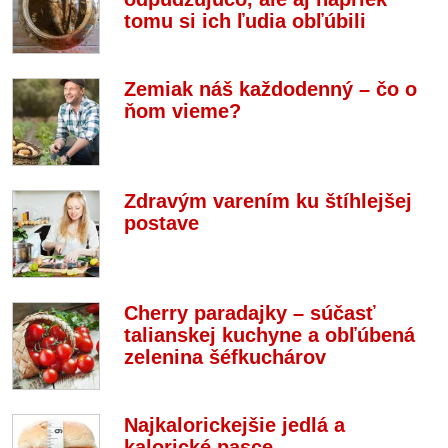
tomu si ich ľudia obľúbili
Zemiak náš každodenný – čo o
ňom vieme?
Zdravým varením ku štíhlejšej
postave
Cherry paradajky – súčasť
talianskej kuchyne a obľúbená
zelenina šéfkuchárov
Najkalorickejšie jedlá a
kalorické pasce