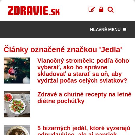
HLAVNÉ MENU
Články označené značkou 'Jedla'
Vianočný stromček: podľa čoho
vyberať, ako ho správne
skladovať a starať sa oň, aby
vydržal počas celých sviatkov?
Zdravé a chutné recepty na letné
diétne pochúťky
5 bizarných jedál, ktoré vyzerajú
odpudzujúco, ale aj napriek