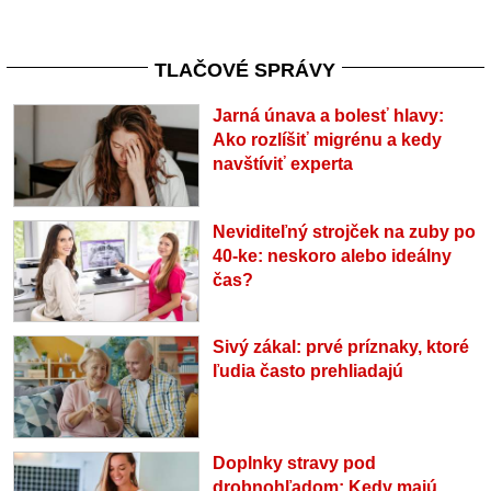
TLAČOVÉ SPRÁVY
Jarná únava a bolesť hlavy:
Ako rozlíšiť migrénu a kedy
navštíviť experta
Neviditeľný strojček na zuby po
40-ke: neskoro alebo ideálny
čas?
Sivý zákal: prvé príznaky, ktoré
ľudia často prehliadajú
Doplnky stravy pod
drobnohľadom: Kedy majú