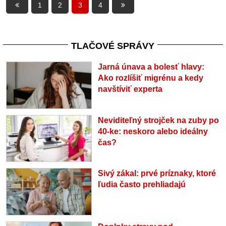
1
2
3
4
TLAČOVÉ SPRÁVY
Jarná únava a bolesť hlavy:
Ako rozlíšiť migrénu a kedy
navštíviť experta
Neviditeľný strojček na zuby po
40-ke: neskoro alebo ideálny
čas?
Sivý zákal: prvé príznaky, ktoré
ľudia často prehliadajú