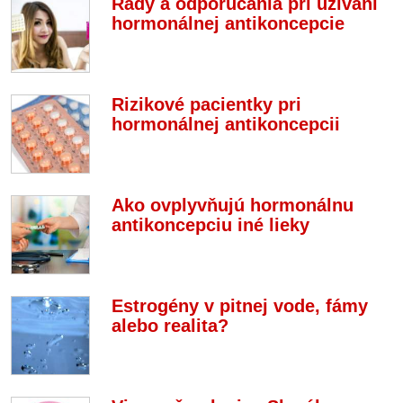
Rady a odporúčania pri užívaní
hormonálnej antikoncepcie
Rizikové pacientky pri
hormonálnej antikoncepcii
Ako ovplyvňujú hormonálnu
antikoncepciu iné lieky
Estrogény v pitnej vode, fámy
alebo realita?