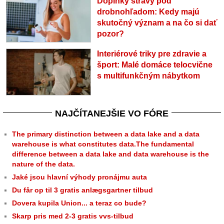
Doplnky stravy pod
drobnohľadom: Kedy majú
skutočný význam a na čo si dať
pozor?
Interiérové triky pre zdravie a
šport: Malé domáce telocvične
s multifunkčným nábytkom
NAJČÍTANEJŠIE VO FÓRE
The primary distinction between a data lake and a data
warehouse is what constitutes data.The fundamental
difference between a data lake and data warehouse is the
nature of the data.
Jaké jsou hlavní výhody pronájmu auta
Du får op til 3 gratis anlægsgartner tilbud
Dovera kupila Union... a teraz co bude?
Skarp pris med 2-3 gratis vvs-tilbud