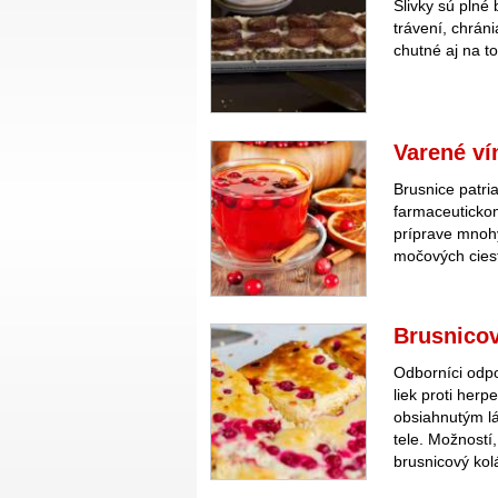
Slivky sú plné
trávení, chrán
chutné aj na t
Varené ví
Brusnice patria
farmaceutickom
príprave mnohý
močových cies
Brusnicov
Odborníci odpo
liek proti her
obsiahnutým lá
tele. Možností
brusnicový kol