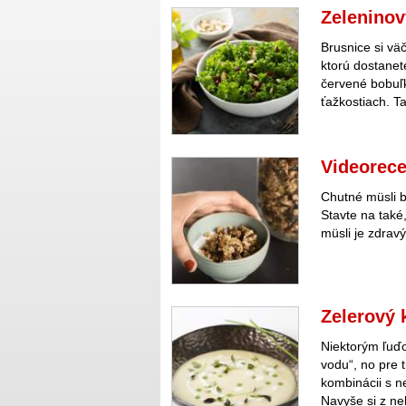
Zeleninov
Brusnice si vä
ktorú dostanete
červené bobuľk
ťažkostiach. Ta
Videorece
Chutné müsli 
Stavte na také
müsli je zdrav
Zelerový
Niektorým ľuďo
vodu“, no pre 
kombinácii s n
Navyše si z ne