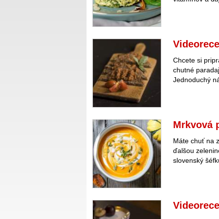
Videorece
Chcete si prip
chutné parada
Jednoduchý ná
Mrkvová 
Máte chuť na z
ďalšou zeleni
slovenský šéfk
Videorece