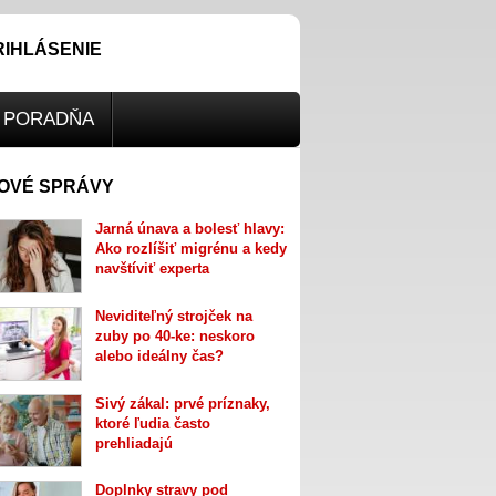
RIHLÁSENIE
PORADŇA
OVÉ SPRÁVY
Jarná únava a bolesť hlavy:
Ako rozlíšiť migrénu a kedy
navštíviť experta
Neviditeľný strojček na
zuby po 40-ke: neskoro
alebo ideálny čas?
Sivý zákal: prvé príznaky,
ktoré ľudia často
prehliadajú
Doplnky stravy pod