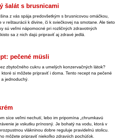
ý šalát s brusnicami
čšina z vás spája predovšetkým s brusnicovou omáčkou,
 v reštaurácii k divine, či k sviečkovej na smotane. Ale tieto
y sú veľmi nápomocné pri rozličných zdravotných
kisto sa z nich dajú pripraviť aj zdravé jedlá.
pt: pečené müsli
bez zbytočného cukru a umelých konzervačných látok?
, ktoré si môžete pripraviť i doma. Tento recept na pečené
ý a jednoduchý.
 krém
m síce veľmi nechutí, lebo im pripomína „chrumkavú
trávenie je vskutku prínosný. Je bohatý na vodu, ktorá v
erozpustnou vlákninou dobre reguluje pravidelnú stolicu.
ho môžete pripraviť niekoľko zdravých pochúťok.