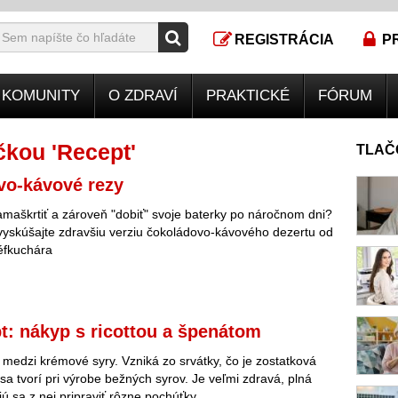
REGISTRÁCIA
P
KOMUNITY
O ZDRAVÍ
PRAKTICKÉ
FÓRUM
kou 'Recept'
TLAČ
vo-kávové rezy
amaškrtiť a zároveň "dobiť" svoje baterky po náročnom dni?
vyskúšajte zdravšiu verziu čokoládovo-kávového dezertu od
éfkuchára
t: nákyp s ricottou a špenátom
 medzi krémové syry. Vzniká zo srvátky, čo je zostatková
 sa tvorí pri výrobe bežných syrov. Je veľmi zdravá, plná
ú sa z nej pripraviť rôzne pochúťky.