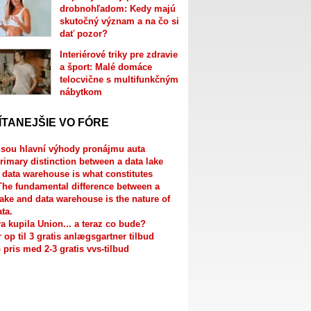
drobnohľadom: Kedy majú
skutočný význam a na čo si
dať pozor?
Interiérové triky pre zdravie
a šport: Malé domáce
telocvične s multifunkčným
nábytkom
ÍTANEJŠIE VO FÓRE
jsou hlavní výhody pronájmu auta
rimary distinction between a data lake
 data warehouse is what constitutes
The fundamental difference between a
lake and data warehouse is the nature of
ata.
a kupila Union... a teraz co bude?
r op til 3 gratis anlægsgartner tilbud
 pris med 2-3 gratis vvs-tilbud