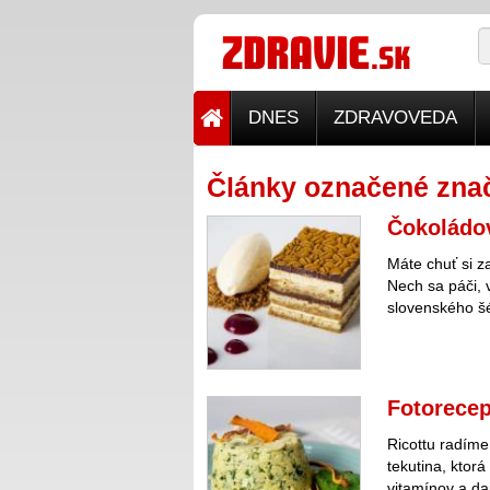
DNES
ZDRAVOVEDA
Články označené znač
Čokoládo
Máte chuť si z
Nech sa páči, 
slovenského š
Fotorecep
Ricottu radíme
tekutina, ktorá
vitamínov a daj