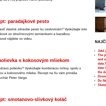
pt: paradajkové pesto
raviť vlastné zdravšie pesto ku cestovinám? Vyskúšajte toto
jkové so slnečnicovými semienkami a bazalkou.
vod nájdete vo videu.
NAJČ
Jaké 
The p
and a
polievka s kokosovým mliekom
data.
data 
dravú polievku? Vyskúšajte kombináciu mrkvy, spolu s
the d
nou a kokosového mlieka. Recept na ňu vám prináša
Dover
uchár Peter Varga.
Du få
Skarp
pt: smotanovo-slivkový koláč