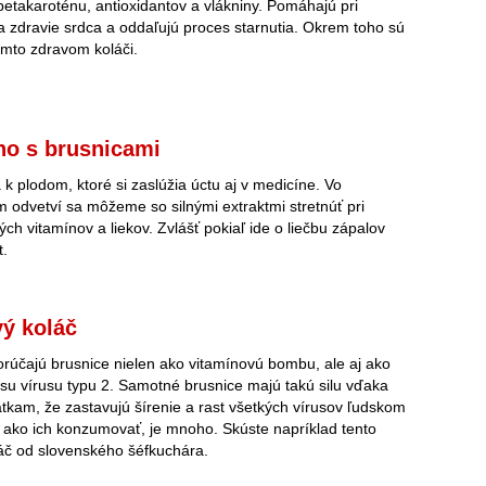
 betakaroténu, antioxidantov a vlákniny. Pomáhajú pri
ia zdravie srdca a oddaľujú proces starnutia. Okrem toho sú
omto zdravom koláči.
no s brusnicami
 k plodom, ktoré si zaslúžia úctu aj v medicíne. Vo
 odvetví sa môžeme so silnými extraktmi stretnúť pri
ch vitamínov a liekov. Zvlášť pokiaľ ide o liečbu zápalov
t.
ý koláč
rúčajú brusnice nielen ako vitamínovú bombu, ale aj ako
pesu vírusu typu 2. Samotné brusnice majú takú silu vďaka
tkam, že zastavujú šírenie a rast všetkých vírusov ľudskom
, ako ich konzumovať, je mnoho. Skúste napríklad tento
áč od slovenského šéfkuchára.