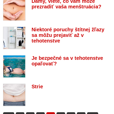
Dámy, viete, čo vám môže
prezradiť vaša menštruácia?
Niektoré poruchy štítnej žľazy
sa môžu prejaviť až v
tehotenstve
Je bezpečné sa v tehotenstve
opaľovať?
Strie