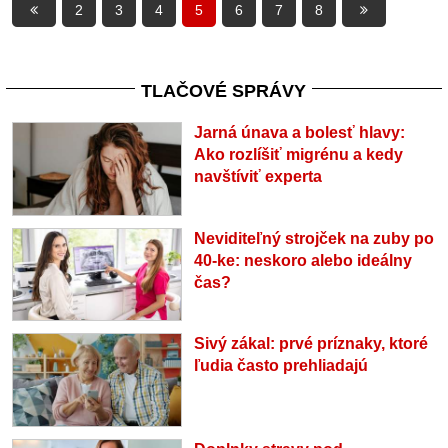
2
3
4
5
6
7
8
TLAČOVÉ SPRÁVY
Jarná únava a bolesť hlavy:
Ako rozlíšiť migrénu a kedy
navštíviť experta
Neviditeľný strojček na zuby po
40-ke: neskoro alebo ideálny
čas?
Sivý zákal: prvé príznaky, ktoré
ľudia často prehliadajú