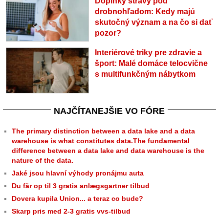
Doplnky stravy pod
drobnohľadom: Kedy majú
skutočný význam a na čo si dať
pozor?
Interiérové triky pre zdravie a
šport: Malé domáce telocvične
s multifunkčným nábytkom
NAJČÍTANEJŠIE VO FÓRE
The primary distinction between a data lake and a data
warehouse is what constitutes data.The fundamental
difference between a data lake and data warehouse is the
nature of the data.
Jaké jsou hlavní výhody pronájmu auta
Du får op til 3 gratis anlægsgartner tilbud
Dovera kupila Union... a teraz co bude?
Skarp pris med 2-3 gratis vvs-tilbud