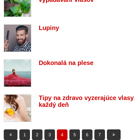
Lupiny
Dokonalá na plese
Tipy na zdravo vyzerajúce vlasy
každý deň
1
2
3
4
5
6
7