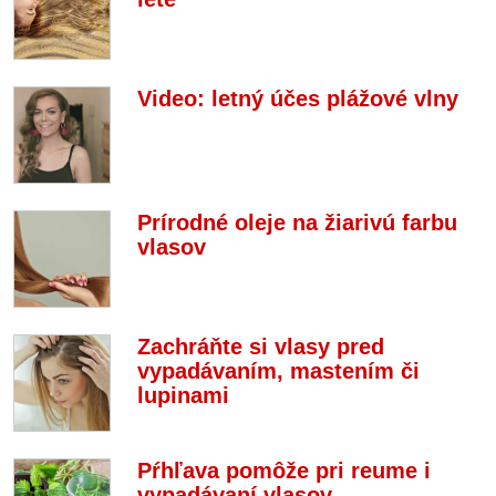
Video: letný účes plážové vlny
Prírodné oleje na žiarivú farbu
vlasov
Zachráňte si vlasy pred
vypadávaním, mastením či
lupinami
Pŕhľava pomôže pri reume i
vypadávaní vlasov