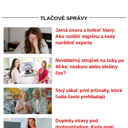
TLAČOVÉ SPRÁVY
Jarná únava a bolesť hlavy:
Ako rozlíšiť migrénu a kedy
navštíviť experta
Neviditeľný strojček na zuby po
40-ke: neskoro alebo ideálny
čas?
Sivý zákal: prvé príznaky, ktoré
ľudia často prehliadajú
Doplnky stravy pod
drobnohľadom: Kedy majú