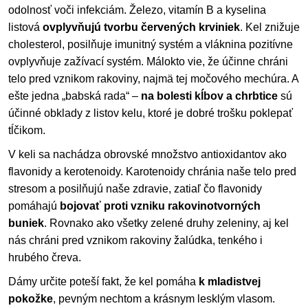
odolnosť voči infekciám. Železo, vitamín B a kyselina
listová
ovplyvňujú tvorbu červených krviniek
. Kel znižuje
cholesterol, posilňuje imunitný systém a vláknina pozitívne
ovplyvňuje zažívací systém. Málokto vie, že účinne chráni
telo pred vznikom rakoviny, najmä tej močového mechúra. A
ešte jedna „babská rada“ –
na bolesti kĺbov a chrbtice
sú
účinné obklady z listov kelu, ktoré je dobré trošku poklepať
tĺčikom.
V keli sa nachádza obrovské množstvo antioxidantov ako
flavonidy a kerotenoidy. Karotenoidy chránia naše telo pred
stresom a posilňujú naše zdravie, zatiaľ čo flavonidy
pomáhajú
bojovať proti vzniku rakovinotvorných
buniek
. Rovnako ako všetky zelené druhy zeleniny, aj kel
nás chráni pred vznikom rakoviny žalúdka, tenkého i
hrubého čreva.
Dámy určite poteší fakt, že kel pomáha
k mladistvej
pokožke
, pevným nechtom a krásnym lesklým vlasom.