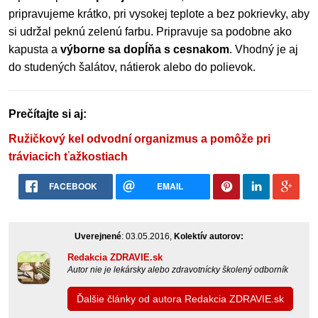
pripravujeme krátko, pri vysokej teplote a bez pokrievky, aby
si udržal peknú zelenú farbu. Pripravuje sa podobne ako
kapusta a
výborne sa dopĺňa s cesnakom
. Vhodný je aj
do studených šalátov, nátierok alebo do polievok.
Prečítajte si aj:
Ružičkový kel odvodní organizmus a pomôže pri
tráviacich ťažkostiach
FACEBOOK
EMAIL
Uverejnené
: 03.05.2016,
Kolektív autorov:
Redakcia ZDRAVIE.sk
Autor nie je lekársky alebo zdravotnícky školený odborník
Ďalšie články od autora Redakcia ZDRAVIE.sk