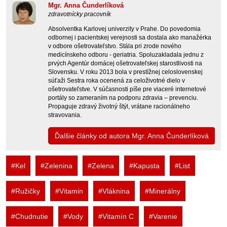
Mgr. Anna Čunderlíková
zdravotnícky pracovník
Absolventka Karlovej univerzity v Prahe. Do povedomia
odbornej i pacientskej verejnosti sa dostala ako manažérka
v odbore ošetrovateľstvo. Stála pri zrode nového
medicínskeho odboru - geriatria. Spoluzakladala jednu z
prvých Agentúr domácej ošetrovateľskej starostlivosti na
Slovensku. V roku 2013 bola v prestížnej celoslovenskej
súťaži Sestra roka ocenená za celoživotné dielo v
ošetrovateľstve. V súčasnosti píše pre viaceré internetové
portály so zameraním na podporu zdravia – prevenciu.
Propaguje zdravý životný štýl, vrátane racionálneho
stravovania.
Ďalšie články od autora Mgr. Anna Čunderlíková
#Kel
#Zelenina
#Zelena
#Kapusta
#List
#Ružičky
#Vitamin
#Vláknina
#Minerálny
#Chudnutie
#Vody
#Vitamín C
#Varenie