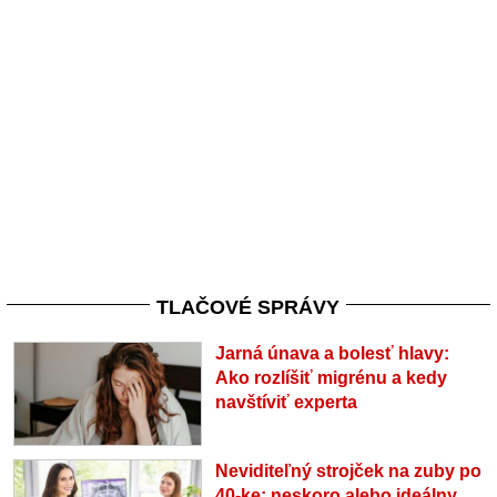
TLAČOVÉ SPRÁVY
Jarná únava a bolesť hlavy:
Ako rozlíšiť migrénu a kedy
navštíviť experta
Neviditeľný strojček na zuby po
40-ke: neskoro alebo ideálny