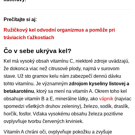
Prečítajte si aj:
Ružičkový kel odvodní organizmus a pomôže pri
tráviacich ťažkostiach
Čo v sebe ukrýva kel?
Kel má vysoký obsah vitamínu C, niektoré zdroje uvádzajú,
že dokonca viac než citrusové plody, najmä v surovom
stave. Už sto gramov kelu nám zabezpečí dennú dávku
tohto vitamínu. Je významným
zdrojom kyseliny listovej a
betakaroténu
, ktorý sa mení na vitamín A. Okrem toho kel
obsahuje vitamín B a E, minerálne látky, ako
vápnik
(najviac
spomedzi všetkých druhov zeleniny), železo, sodík, draslík,
horčík, fosfor. Vďaka vysokému obsahu železa pozitívne
ovplyvňuje tvorbu červených krviniek.
Vitamín A chráni oči, ovplyvňuje pokožku a zvyšuje