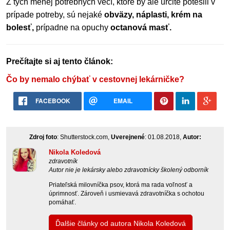
Z tých menej potrebných vecí, ktoré by ale určite potešili v
prípade potreby, sú nejaké
obväzy, náplasti, krém na
bolesť,
prípadne na opuchy
octanová masť.
Prečítajte si aj tento článok:
Čo by nemalo chýbať v cestovnej lekárničke?
FACEBOOK
EMAIL
Zdroj foto
: Shutterstock.com,
Uverejnené
: 01.08.2018,
Autor:
Nikola Koledová
zdravotník
Autor nie je lekársky alebo zdravotnícky školený odborník
Priateľská milovníčka psov, ktorá ma rada voľnosť a
úprimnosť. Zároveň i usmievavá zdravotníčka s ochotou
pomáhať.
Ďalšie články od autora Nikola Koledová