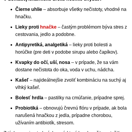
Čierne uhlie
– absorbuje všetky nečistoty, vhodné na
hnačku.
Lieky proti
hnačke
– častým problémom býva stres z
cestovania, jedlo a podobne.
Antipyretiká, analgetiká
– lieky proti bolesti a
horúčke (pre deti v podobe sirupu alebo čapíkov).
Kvapky do očí, uší, nosa
– v prípade, že sa vám
dostane nečistota do oka, voda v uchu, nádcha.
Kašeľ
– najideálnejšie zvoliť kombináciu na suchý aj
vlhký kašeľ.
Bolesť hrdla
– pastilky na cmúľanie, prípadne sprej.
Probiotiká
– obnovujú črevnú flóru v prípade, ak bola
narušená hnačkou z jedla, prípadne chorobou,
užívaním antibiotík, stresom.