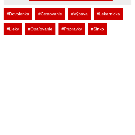
#Dovolenka
#Cestovanie
#Výbava
#Lekarnicka
#Lieky
#Opaľovanie
#Prípravky
#Slnko