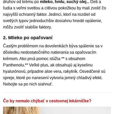
druhov od krému po
mlieko, hmlu, suchý olej...
Deti a
ľudia s veľmi svetlou a citlivou pokožkou by mali zvoliť čo
najvyšší ochranný faktor. Jedinci, ktorí na rozdiel od
svetlých typov jednoduchšie dosiahnu hnedé opálenie,
môžu zvoliť slabšie faktory.
2. Mlieko po opaľovaní
Častým problémom na dovolenkách býva spálenie sa v
dôsledku nedostatočného natierania sa opaľovacím
krémom. Ako prvá pomoc slúžia ** s obsahom
Panthenolu.** Veľké plus, ak obsahujú aj kyselinu
hyalurónovú, prípadne aloe vera, rakytník. Osvedčené sú
spreje, ktoré po nanesení vytvoria jemný chladivý efekt.
Nebojte sa po nich siahnuť.
Čo by nemalo chýbať v cestovnej lekárničke?