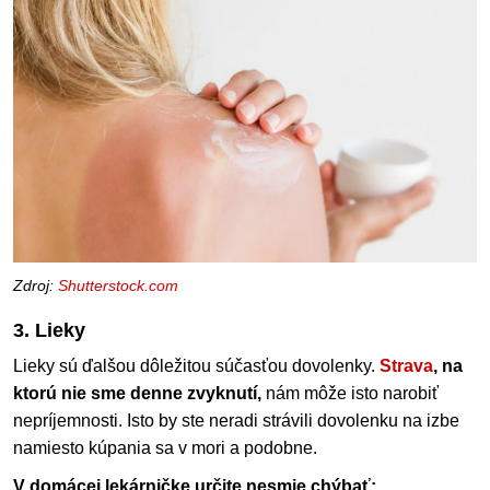
Zdroj:
Shutterstock.com
3. Lieky
Lieky sú ďalšou dôležitou súčasťou dovolenky.
Strava
, na
ktorú nie sme denne zvyknutí,
nám môže isto narobiť
nepríjemnosti. Isto by ste neradi strávili dovolenku na izbe
namiesto kúpania sa v mori a podobne.
V domácej lekárničke určite nesmie chýbať: