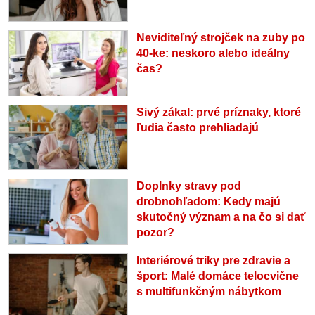
Neviditeľný strojček na zuby po
40-ke: neskoro alebo ideálny
čas?
Sivý zákal: prvé príznaky, ktoré
ľudia často prehliadajú
Doplnky stravy pod
drobnohľadom: Kedy majú
skutočný význam a na čo si dať
pozor?
Interiérové triky pre zdravie a
šport: Malé domáce telocvične
s multifunkčným nábytkom