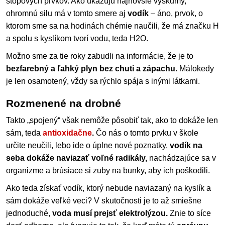
stopových prvkov. Ako ukazujú najnovšie výskumy,
ohromnú silu má v tomto smere aj
vodík
– áno, prvok, o
ktorom sme sa na hodinách chémie naučili, že má značku H
a spolu s kyslíkom tvorí vodu, teda H2O.
Možno sme za tie roky zabudli na informácie, že je to
bezfarebný a ľahký plyn bez chuti a zápachu.
Málokedy
je len osamotený, vždy sa rýchlo spája s inými látkami.
Rozmenené na drobné
Takto „spojený“ však nemôže pôsobiť tak, ako to dokáže len
sám, teda
antioxidačne
.
Čo nás o tomto prvku v škole
určite neučili, lebo ide o úplne nové poznatky,
vodík na
seba dokáže naviazať voľné radikály,
nachádzajúce sa v
organizme a brúsiace si zuby na bunky, aby ich poškodili.
Ako teda získať vodík, ktorý nebude naviazaný na kyslík a
sám dokáže veľké veci? V skutočnosti je to až smiešne
jednoduché,
voda musí prejsť elektrolýzou.
Znie to síce