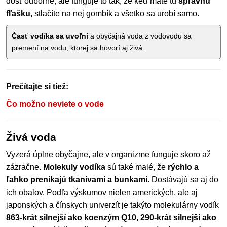
dosť odborne, ale funguje to tak, že keď máte tú
správnu
fľašku,
stlačíte na nej gombík a všetko sa urobí samo.
Časť vodíka sa uvoľní
a obyčajná voda z vodovodu sa
premení na vodu, ktorej sa hovorí aj živá.
Prečítajte si tiež:
Čo možno neviete o vode
Živá voda
Vyzerá úplne obyčajne, ale v organizme funguje skoro až
zázračne.
Molekuly vodíka
sú také malé, že
rýchlo a
ľahko prenikajú tkanivami a bunkami.
Dostávajú sa aj do
ich obalov. Podľa výskumov nielen amerických, ale aj
japonských a čínskych univerzít je takýto molekulárny vodík
863-krát silnejší ako koenzým Q10, 290-krát silnejší ako