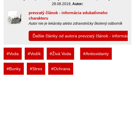
28.08.2019,
Autor:
prevzatý článok - informácia edukatívneho
charakteru
Autor nie je lekársky alebo zdravotnícky školený odborník
Ďalšie články od autora prevzatý článok - informácia
#Voda
#Vodík
#Živá Voda
#Antioxidanty
#Bunky
#Stres
#Ochrana