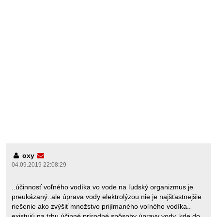
oxy
04.09.2019 22:08:29
..účinnosť voľného vodíka vo vode na ľudský organizmus je
preukázaný..ale úprava vody elektrolýzou nie je najšťastnejšie
riešenie ako zvýšiť množstvo prijímaného voľného vodíka..
existujú na trhu účinné prírodné spôsoby úpravy vody, kde do