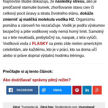
Najnovšie štúdie dokazujú, že
následky stresu,
ako je
predčasné starnutie buniek, zhoršovanie stavu ciev či
celkový pocit únavy a strata životného elánu,
dokáže
zmierniť aj maličká molekula vodíka H2.
Organizmu
pomáha a zároveň ho nezaťažuje. Vodík je podľa výskumov
bezpečný a pitie vodíkovej vody nemá horný limit. Samotný
sa v tele neukladá, prebytočný sa, naopak, z tela vylúči.
Vodíková voda z
FLASKY
sa preto zíde nielen americkým
celebritám, ale každému, kto je v práci, kto sa doma učí
alebo si práve doprial výdatnú hodinku tréningu.
Prečítajte si aj tento článok:
Ako dodržiavať správny pitný režim?
FACEBOOK
EMAIL
Zdroj
: Trumpeter.sk ,
Zdroj foto
: Shutterstock.com,
Uverejnené
: