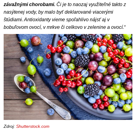
závažnými chorobami.
Či je to naozaj využiteľné takto z
nasýtenej vody, by malo byť deklarované viacerými
štúdiami. Antioxidanty vieme spoľahlivo nájsť aj v
bobuľovom ovocí, v mrkve či celkovo v zelenine a ovocí.“
Zdroj:
Shutterstock.com