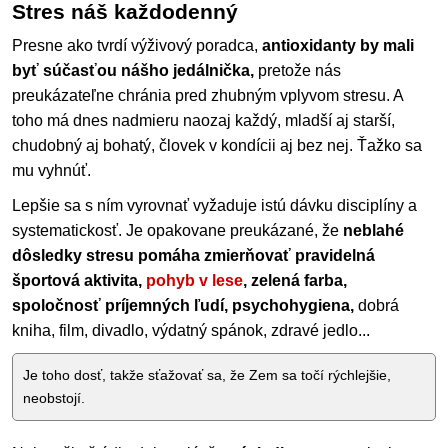
Stres náš každodenný
Presne ako tvrdí výživový poradca,
antioxidanty by mali
byť súčasťou nášho jedálnička,
pretože nás
preukázateľne chránia pred zhubným vplyvom stresu. A
toho má dnes nadmieru naozaj každý, mladší aj starší,
chudobný aj bohatý, človek v kondícii aj bez nej. Ťažko sa
mu vyhnúť.
Lepšie sa s ním vyrovnať vyžaduje istú dávku disciplíny a
systematickosť. Je opakovane preukázané, že
neblahé
dôsledky stresu pomáha zmierňovať pravidelná
športová aktivita,
pohyb v lese
, zelená farba,
spoločnosť príjemných ľudí, psychohygiena,
dobrá
kniha, film, divadlo, výdatný spánok, zdravé jedlo...
Je toho dosť, takže sťažovať sa, že Zem sa točí rýchlejšie,
neobstojí.