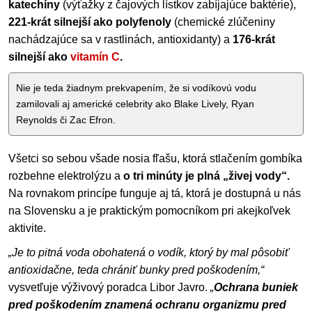
katechíny
(výťažky z čajových lístkov zabíjajúce baktérie),
221-krát silnejší ako polyfenoly
(chemické zlúčeniny
nachádzajúce sa v rastlinách, antioxidanty) a
176-krát
silnejší ako
vitamín C
.
Nie je teda žiadnym prekvapením, že si vodíkovú vodu
zamilovali aj americké celebrity ako Blake Lively, Ryan
Reynolds či Zac Efron.
Všetci so sebou všade nosia fľašu, ktorá stlačením gombíka
rozbehne elektrolýzu a
o tri minúty je plná „živej vody“.
Na rovnakom princípe funguje aj tá, ktorá je dostupná u nás
na Slovensku a je praktickým pomocníkom pri akejkoľvek
aktivite.
„Je to pitná voda obohatená o vodík, ktorý by mal pôsobiť
antioxidačne, teda chrániť bunky pred poškodením,“
vysvetľuje výživový poradca Libor Javro.
„
Ochrana buniek
pred poškodením znamená ochranu organizmu pred