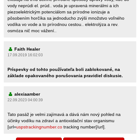
vody neprúdi el. prúd.. voda je upravená minerálmi a ich
piezoelektrickým potenciálom sa prírodne ionizuje a
pôsobením horčíka sa jednoducho zvýši množstvo voľného
vodíka vo vode a to prírodnou cestou.. elektrolýza a rev.
osmóza nič moc vážení..
Faith Healer
17.09.2019 16:02:03
Príspevky od tohto používateľa boli zablokované, na
základe opakovaného porušovania pravidiel diskusie.
alexiaamber
22.09.2023 04:00:39
Tato pasáž je velmi zajímavá a dává nám nový pohled na
účinky vodíku na zdraví a antioxidační stav organismu
[url=
uspstrackingnumber.co
tracking number[/url].