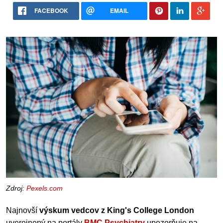
FACEBOOK
EMAIL
Zdroj:
Pexels.com
Najnovší
výskum vedcov z King's College London
uverejnený na portály
BMC Psychiatry
upozorňuje na