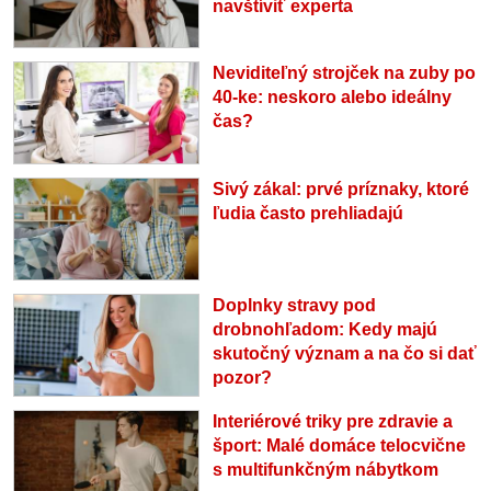
navštíviť experta
Neviditeľný strojček na zuby po
40-ke: neskoro alebo ideálny
čas?
Sivý zákal: prvé príznaky, ktoré
ľudia často prehliadajú
Doplnky stravy pod
drobnohľadom: Kedy majú
skutočný význam a na čo si dať
pozor?
Interiérové triky pre zdravie a
šport: Malé domáce telocvične
s multifunkčným nábytkom