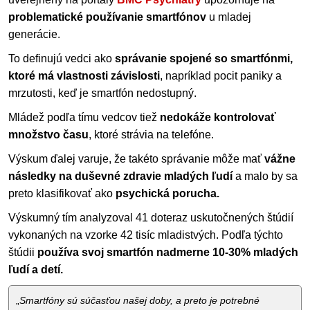
problematické používanie smartfónov
u mladej
generácie.
To definujú vedci ako
správanie spojené so smartfónmi,
ktoré má vlastnosti závislosti
, napríklad pocit paniky a
mrzutosti, keď je smartfón nedostupný.
Mládež podľa tímu vedcov tiež
nedokáže kontrolovať
množstvo času
, ktoré strávia na telefóne.
Výskum ďalej varuje, že takéto správanie môže mať
vážne
následky na duševné zdravie mladých ľudí
a malo by sa
preto klasifikovať ako
psychická porucha.
Výskumný tím analyzoval 41 doteraz uskutočnených štúdií
vykonaných na vzorke 42 tisíc mladistvých. Podľa týchto
štúdii
používa svoj smartfón nadmerne 10-30% mladých
ľudí a detí.
„
Smartfóny sú súčasťou našej doby, a preto je potrebné