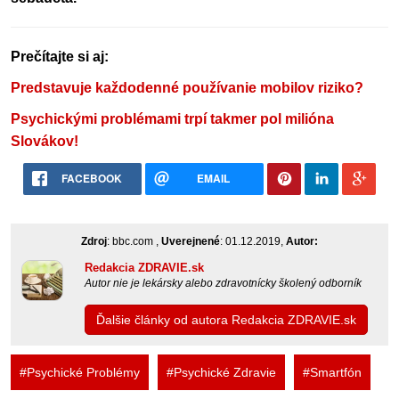
Prečítajte si aj:
Predstavuje každodenné používanie mobilov riziko?
Psychickými problémami trpí takmer pol milióna
Slovákov!
FACEBOOK
EMAIL
Zdroj
: bbc.com ,
Uverejnené
: 01.12.2019,
Autor:
Redakcia ZDRAVIE.sk
Autor nie je lekársky alebo zdravotnícky školený odborník
Ďalšie články od autora Redakcia ZDRAVIE.sk
#Psychické Problémy
#Psychické Zdravie
#Smartfón