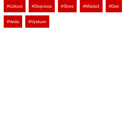
#Uzkost
#Depresia
#Stres
#Mládež
#Deti
#Veda
#Výskum