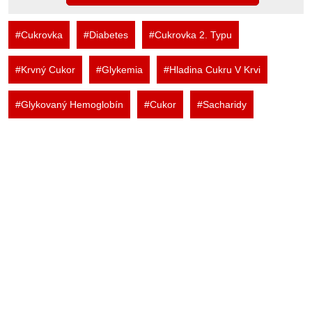
#Cukrovka
#Diabetes
#Cukrovka 2. Typu
#Krvný Cukor
#Glykemia
#Hladina Cukru V Krvi
#Glykovaný Hemoglobín
#Cukor
#Sacharidy