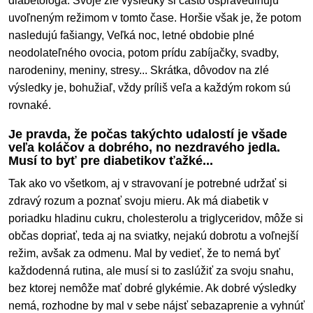
diabetológa. Svoje zlé výsledky si často ospravedlňujú
uvoľneným režimom v tomto čase. Horšie však je, že potom
nasledujú fašiangy, Veľká noc, letné obdobie plné
neodolateľného ovocia, potom prídu zabíjačky, svadby,
narodeniny, meniny, stresy... Skrátka, dôvodov na zlé
výsledky je, bohužiaľ, vždy príliš veľa a každým rokom sú
rovnaké.
Je pravda, že počas takýchto udalostí je všade
veľa koláčov a dobrého, no nezdravého jedla.
Musí to byť pre diabetikov ťažké...
Tak ako vo všetkom, aj v stravovaní je potrebné udržať si
zdravý rozum a poznať svoju mieru. Ak má diabetik v
poriadku hladinu cukru, cholesterolu a triglyceridov, môže si
občas dopriať, teda aj na sviatky, nejakú dobrotu a voľnejší
režim, avšak za odmenu. Mal by vedieť, že to nemá byť
každodenná rutina, ale musí si to zaslúžiť za svoju snahu,
bez ktorej nemôže mať dobré glykémie. Ak dobré výsledky
nemá, rozhodne by mal v sebe nájsť sebazaprenie a vyhnúť