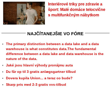
Interiérové triky pre zdravie a
šport: Malé domáce telocvične
s multifunkčným nábytkom
NAJČÍTANEJŠIE VO FÓRE
The primary distinction between a data lake and a data
warehouse is what constitutes data.The fundamental
difference between a data lake and data warehouse is the
nature of the data.
Jaké jsou hlavní výhody pronájmu auta
Du får op til 3 gratis anlægsgartner tilbud
Dovera kupila Union... a teraz co bude?
Skarp pris med 2-3 gratis vvs-tilbud