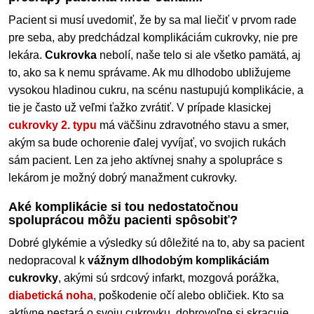
Pacient si musí uvedomiť, že by sa mal liečiť v prvom rade
pre seba, aby predchádzal komplikáciám cukrovky, nie pre
lekára.
Cukrovka
nebolí, naše telo si ale všetko pamätá, aj
to, ako sa k nemu správame. Ak mu dlhodobo ubližujeme
vysokou hladinou cukru, na scénu nastupujú komplikácie, a
tie je často už veľmi ťažko zvrátiť. V prípade klasickej
cukrovky 2. typu
má väčšinu zdravotného stavu a smer,
akým sa bude ochorenie ďalej vyvíjať, vo svojich rukách
sám pacient. Len za jeho aktívnej snahy a spolupráce s
lekárom je možný dobrý manažment cukrovky.
Aké komplikácie si tou nedostatočnou
spoluprácou môžu pacienti spôsobiť?
Dobré glykémie a výsledky sú dôležité na to, aby sa pacient
nedopracoval k
vážnym dlhodobým komplikáciám
cukrovky
, akými sú srdcový infarkt, mozgová porážka,
diabetická noha
, poškodenie očí alebo obličiek. Kto sa
aktívne nestará o svoju cukrovku, dobrovoľne si skracuje