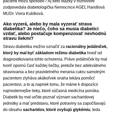
pacienti môžu spôsobiť? Aj tieto otázky v rozhovore
zodpovedala diabetologička Nemocnice AGEL Handlová
MUDr. Viera Kubíková.
Ako vyzerá, alebo by mala vyzerať strava
diabetika? Je niečo, čoho sa musia diabetici
vzdať, alebo postačuje kompenzovať nevhodnú
stravu liekmi?
Stravu diabetika možno označiť za
racionálny jedálniček,
ktorý by mal byť základom režimu diabetika
hneď od
diagnostikovania tohto ochorenia. Práve jedálniček by mal
tvoriť opornú časť každej liečby, pretože bez adekvátneho
stravovania a bez pravidelného merania cukru samotným
pacientom zlyháva akákoľvek snaha lekára pomôcť
pacientovi, a to aj napriek tomu, že máme k dispozícii
najmodernejšie lieky, ktoré súčasná medicína ponúka.
Diabetik by mal určite poznať význam sacharidovej
jednotky a mať predstavu, ktoré potraviny sa započítavajú
do obsahu
sacharidov, ktoré zvyšujú glykémiu
, teda