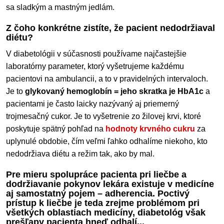
sa sladkým a mastným jedlám.
Z čoho konkrétne zistíte, že pacient nedodržiaval
diétu?
V diabetológii v súčasnosti používame najčastejšie
laboratórny parameter, ktorý vyšetrujeme každému
pacientovi na ambulancii, a to v pravidelných intervaloch.
Je to
glykovaný hemoglobín = jeho skratka je HbA1c
a
pacientami je často laicky nazývaný aj priemerný
trojmesačný cukor. Je to vyšetrenie zo žilovej krvi, ktoré
poskytuje spätný pohľad na
hodnoty krvného cukru
za
uplynulé obdobie, čím veľmi ľahko odhalíme niekoho, kto
nedodržiava diétu a režim tak, ako by mal.
Pre mieru spolupráce pacienta pri liečbe a
dodržiavanie pokynov lekára existuje v medicíne
aj samostatný pojem – adherencia. Poctivý
prístup k liečbe je teda zrejme problémom pri
všetkých oblastiach medicíny, diabetológ však
prešľapy pacienta hneď odhalí...