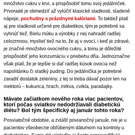
množstvo cukru v krvi, a prispôsobiť tomu svoj jedálniček.
Prvoradé je obmedziť až vylúčiť klasické sladkosti, sladené
nápoje,
pochutiny s prázdnymi kalóriami
. To taktiež platí
aj pre sladkosti určené pre diabetikov, tým je potrebné sa
vyhnúť tiež. Bielu múku a výrobky z nej nahradiť radšej
celozrnnou, myslieť tiež na to, že aj v ovocí, i keď je zdravé,
je značné množstvo ovocného cukru, a tomu je dôležité
prispôsobiť jeho konzumáciu v priebehu dňa. Jednoznačne
však platí, že je lepšie si dať radšej kúsok ovocia než
napolitánku či sladký puding. Do jedálnička je potrebné
zaradiť dostatok zeleniny, z tej si treba dávať pozor len na
niektorú – kukurica, hrach, mrkva, cvikla, paradajky.
Mávate začiatkom nového roka viac pacientov,
ktorí počas sviatkov nedodržiavali diabetickú
diétu? Bol tým špecifický aj január tohto roka?
Posviatočné obdobie, a zvlášť povianočný január, nie je u
pacientov všeobecne obľúbeným dátumom na kontroly u