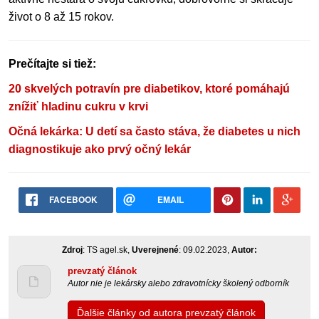
život o 8 až 15 rokov.
Prečítajte si tiež:
20 skvelých potravín pre diabetikov, ktoré pomáhajú
znížiť hladinu cukru v krvi
Očná lekárka: U detí sa často stáva, že diabetes u nich
diagnostikuje ako prvý očný lekár
FACEBOOK
EMAIL
Zdroj
: TS agel.sk,
Uverejnené
: 09.02.2023,
Autor:
prevzatý článok
Autor nie je lekársky alebo zdravotnícky školený odborník
Ďalšie články od autora prevzatý článok