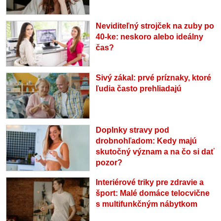
Neviditeľný strojček na zuby po
40-ke: neskoro alebo ideálny
čas?
Sivý zákal: prvé príznaky, ktoré
ľudia často prehliadajú
Doplnky stravy pod
drobnohľadom: Kedy majú
skutočný význam a na čo si dať
pozor?
Interiérové triky pre zdravie a
šport: Malé domáce telocvične
s multifunkčným nábytkom