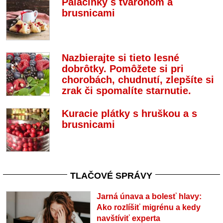
Palacinky s tvarohom a
brusnicami
Nazbierajte si tieto lesné
dobrôtky. Pomôžete si pri
chorobách, chudnutí, zlepšíte si
zrak či spomalíte starnutie.
Kuracie plátky s hruškou a s
brusnicami
TLAČOVÉ SPRÁVY
Jarná únava a bolesť hlavy:
Ako rozlíšiť migrénu a kedy
navštíviť experta