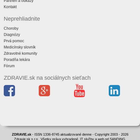
Partneri a odkazy
Kontakt
Neprehliadnite
Choroby
Diagnózy
Prvá pomoc
Medicínsky slovník
Zdravotné komunity
Poradňa lekára
Fórum
ZDRAVIE.sk na sociálnych sieťach
ZDRAVIE.sk
- ISSN 1336-8745 aktualizované denne - Copyright 2003 - 2026
Zdravie.sk s.r.o., Všetky práva vyhradené. IT služby a web od SANDING.