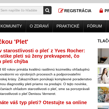
REGISTRÁCIA
P
KOMUNITY
O ZDRAVÍ
PRAKTICKÉ
FÓRUM
kou 'Plet'
TLAČ
v starostlivosti o pleť z Yves Rocher:
stike pleti sú ženy prekvapené, čo
h pleti chýba
 60 rokov prináša kvalitnú rastlinnú kozmetiku ohľaduplnú
inovátormi vo výrobných procesoch a podporovateľmi
enskej krásy. Zákazníčkam ponúkajú komplexné poradenstvo
mou diagnostiky pleti priamo na predajni. O tejto novinke,
účaniach ohľadom starostlivosti o pleť, sme sa porozprávali
tarostlivosti o pleť Denisou Verneret.
áte váš typ pleti? Otestujte sa online