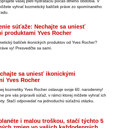
prajete vašej pleti hydratáciu počas dlhého obdobia. V
môžete vyhrať kozmetický balíček práve zo spomínaného
radu.
nie súťaže: Nechajte sa uniesť
i produktami Yves Rocher
metický balíček ikonických produktov od Yves Rocher?
ráve vy! Presvedčte sa sami.
chajte sa uniesť ikonickými
mi Yves Rocher
nej kozmetiky Yves Rocher oslavuje svoje 60. narodeniny!
e pre vás pripravili súťaž, v rámci ktorej môžete vyhrať ich
kty. Stačí odpovedať na jednoduchú súťažnú otázku.
lanéte i malou troškou, stačí týchto 5
hých zmien vo vašich každodenných