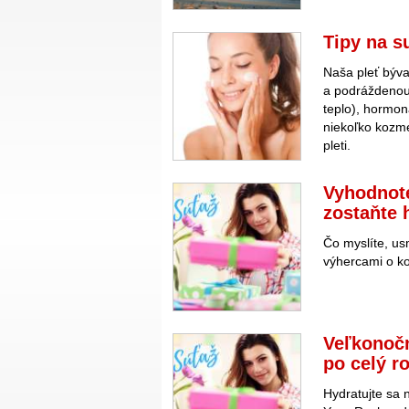
Tipy na su
Naša pleť býva
a podráždenou.
teplo), hormo
niekoľko kozme
pleti.
Vyhodnote
zostaňte 
Čo myslíte, us
výhercami o ko
Veľkonočn
po celý r
Hydratujte sa 