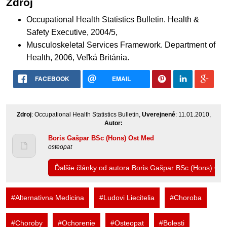
Zdroj
Occupational Health Statistics Bulletin. Health &
Safety Executive, 2004/5,
Musculoskeletal Services Framework. Department of
Health, 2006, Veľká Británia.
FACEBOOK
EMAIL
Zdroj
: Occupational Health Statistics Bulletin,
Uverejnené
: 11.01.2010,
Autor:
Boris Gašpar BSc (Hons) Ost Med
osteopat
Ďalšie články od autora Boris Gašpar BSc (Hons) Os
#Alternativna Medicina
#Ludovi Liecitelia
#Choroba
#Choroby
#Ochorenie
#Osteopat
#Bolesti