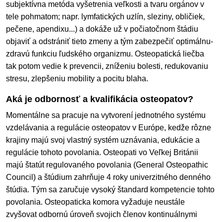
subjektívna metóda vyšetrenia veľkosti a tvaru orgánov v
tele pohmatom; napr. lymfatických uzlín, sleziny, obličiek,
pečene, apendixu...) a dokáže už v počiatočnom štádiu
objaviť a odstrániť tieto zmeny a tým zabezpečiť optimálnu-
zdravú funkciu ľudského organizmu. Osteopatická liečba
tak potom vedie k prevencii, zníženiu bolesti, redukovaniu
stresu, zlepšeniu mobility a pocitu blaha.
Aká je odbornosť a kvalifikácia osteopatov?
Momentálne sa pracuje na vytvorení jednotného systému
vzdelávania a regulácie osteopatov v Európe, kedže rôzne
krajiny majú svoj vlastný systém uznávania, edukácie a
regulácie tohoto povolania. Osteopati vo Veľkej Británii
majú štatút regulovaného povolania (General Osteopathic
Council) a štúdium zahrňuje 4 roky univerzitného denného
štúdia. Tým sa zaručuje vysoký štandard kompetencie tohto
povolania. Osteopaticka komora vyžaduje neustále
zvyšovat odbornú úroveň svojich členov kontinuálnymi