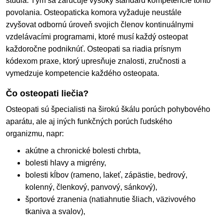
štúdia. Tým sa zaručuje vysoký štandard kompetencie tohto
povolania. Osteopaticka komora vyžaduje neustále
zvyšovat odbornú úroveň svojich členov kontinuálnymi
vzdelávacími programami, ktoré musí každý osteopat
každoročne podniknúť. Osteopati sa riadia prísnym
kódexom praxe, ktorý upresňuje znalosti, zručnosti a
vymedzuje kompetencie každého osteopata.
Čo osteopati liečia?
Osteopati sú špecialisti na širokú škálu porúch pohybového
aparátu, ale aj iných funkčných porúch ľudského
organizmu, napr:
akútne a chronické bolesti chrbta,
bolesti hlavy a migrény,
bolesti kĺbov (rameno, lakeť, zápästie, bedrový,
kolenný, členkový, panvový, sánkový),
športové zranenia (natiahnutie šliach, väzivového
tkaniva a svalov),