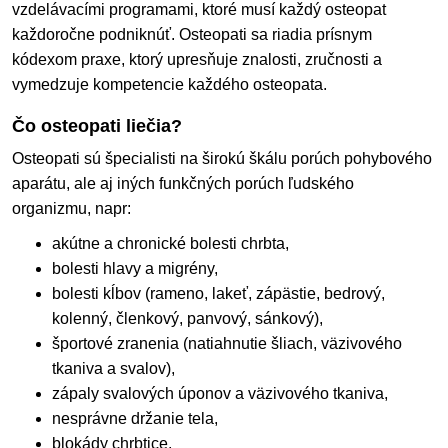
vzdelávacími programami, ktoré musí každý osteopat
každoročne podniknúť. Osteopati sa riadia prísnym
kódexom praxe, ktorý upresňuje znalosti, zručnosti a
vymedzuje kompetencie každého osteopata.
Čo osteopati liečia?
Osteopati sú špecialisti na širokú škálu porúch pohybového
aparátu, ale aj iných funkčných porúch ľudského
organizmu, napr:
akútne a chronické bolesti chrbta,
bolesti hlavy a migrény,
bolesti kĺbov (rameno, lakeť, zápästie, bedrový,
kolenný, členkový, panvový, sánkový),
športové zranenia (natiahnutie šliach, väzivového
tkaniva a svalov),
zápaly svalových úponov a väzivového tkaniva,
nesprávne držanie tela,
blokády chrbtice,