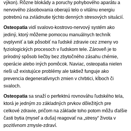
výkon). Rôzne blokády a poruchy pohybového aparátu a
nervového zásobovania oberajú telo o vitálnu energiu
potrebnú na zvládnutie týchto denných stresových situácií.
Osteopatia
vidí svalovo-kostrovo-nervový systém ako
jediný, ktorý môžeme pomocou manuálnych techník
ovplyvniť a tak pôsobiť na ľudské zdravie cez zmeny vo
fyziologických procesoch v ľudskom tele. Zároveň je to
prírodný spôsob liečby bez zbytočného zásahu chémie,
operácie alebo iných pomôcok. Naviac, osteopatia nielen
rieši už existujúce problémy ale taktiež funguje ako
prevencia degeneratívnych zmien v chrbtici, kĺboch či
svaloch.
Osteopatia
sa snaží o perfektnú rovnováhu ľudského tela,
ktorá je jedným zo základných prvkov dôležitých pre
celkové zdravie, pričom na základe toho potom môžu ďalšie
časti bytia (myseľ a duša) reagovať na „stresy“ života v
pozitívnom zmysle-zdraví.