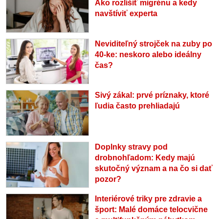
Ako rozlíšiť migrénu a kedy
navštíviť experta
Neviditeľný strojček na zuby po
40-ke: neskoro alebo ideálny
čas?
Sivý zákal: prvé príznaky, ktoré
ľudia často prehliadajú
Doplnky stravy pod
drobnohľadom: Kedy majú
skutočný význam a na čo si dať
pozor?
Interiérové triky pre zdravie a
šport: Malé domáce telocvične