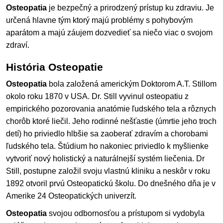
Osteopatia
je bezpečný a prirodzený prístup ku zdraviu. Je
určená hlavne tým ktorý majú problémy s pohybovým
aparátom a majú záujem dozvedieť sa niečo viac o svojom
zdraví.
História Osteopatie
Osteopatia
bola založená americkým Doktorom A.T. Stillom
okolo roku 1870 v USA. Dr. Still vyvinul osteopatiu z
empirického pozorovania anatómie ľudského tela a rôznych
chorôb ktoré liečil. Jeho rodinné nešťastie (úmrtie jeho troch
detí) ho priviedlo hlbšie sa zaoberať zdravím a chorobami
ľudského tela. Štúdium ho nakoniec priviedlo k myšlienke
vytvoriť nový holistický a naturálnejší systém liečenia. Dr
Still, postupne založil svoju vlastnú kliniku a neskôr v roku
1892 otvoril prvú Osteopatickú školu. Do dnešného dňa je v
Amerike 24 Osteopatických univerzít.
Osteopatia
svojou odbornosťou a prístupom si vydobyla