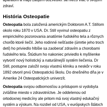
zdraví.
História Osteopatie
Osteopatia
bola založená americkým Doktorom A.T. Stillom
okolo roku 1870 v USA. Dr. Still vyvinul osteopatiu z
empirického pozorovania anatómie ľudského tela a rôznych
chorôb ktoré liečil. Jeho rodinné nešťastie (úmrtie jeho troch
detí) ho priviedlo hlbšie sa zaoberať zdravím a chorobami
ľudského tela. Štúdium ho nakoniec priviedlo k myšlienke
vytvoriť nový holistický a naturálnejší systém liečenia. Dr
Still, postupne založil svoju vlastnú kliniku a neskôr v roku
1892 otvoril prvú Osteopatickú školu. Do dnešného dňa je v
Amerike 24 Osteopatických univerzít.
Osteopatia
svojou odbornosťou a prístupom si vydobyla
zvláštne miesto v zdravotníctve. Je oddelenou od
ortodoxnej medicíny ale pritom má svoj vlastný edukačný
systém a výskum. Na rozdiel od USA, v európskych štátoch