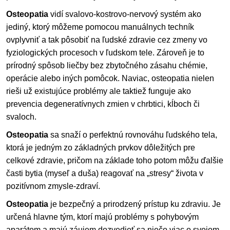
Osteopatia
vidí svalovo-kostrovo-nervový systém ako
jediný, ktorý môžeme pomocou manuálnych techník
ovplyvniť a tak pôsobiť na ľudské zdravie cez zmeny vo
fyziologických procesoch v ľudskom tele. Zároveň je to
prírodný spôsob liečby bez zbytočného zásahu chémie,
operácie alebo iných pomôcok. Naviac, osteopatia nielen
rieši už existujúce problémy ale taktiež funguje ako
prevencia degeneratívnych zmien v chrbtici, kĺboch či
svaloch.
Osteopatia
sa snaží o perfektnú rovnováhu ľudského tela,
ktorá je jedným zo základných prvkov dôležitých pre
celkové zdravie, pričom na základe toho potom môžu ďalšie
časti bytia (myseľ a duša) reagovať na „stresy“ života v
pozitívnom zmysle-zdraví.
Osteopatia
je bezpečný a prirodzený prístup ku zdraviu. Je
určená hlavne tým, ktorí majú problémy s pohybovým
aparátom a majú záujem dozvedieť sa niečo viac o svojom