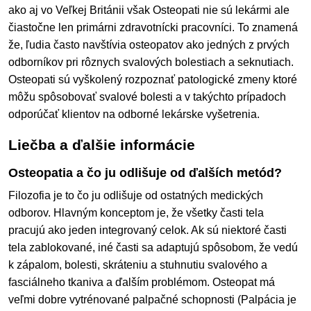
ako aj vo Veľkej Británii však Osteopati nie sú lekármi ale
čiastočne len primárni zdravotnícki pracovníci. To znamená
že, ľudia často navštívia osteopatov ako jedných z prvých
odborníkov pri rôznych svalových bolestiach a seknutiach.
Osteopati sú vyškolený rozpoznať patologické zmeny ktoré
môžu spôsobovať svalové bolesti a v takýchto prípadoch
odporúčať klientov na odborné lekárske vyšetrenia.
Liečba a ďalšie informácie
Osteopatia a čo ju odlišuje od ďalších metód?
Filozofia je to čo ju odlišuje od ostatných medických
odborov. Hlavným konceptom je, že všetky časti tela
pracujú ako jeden integrovaný celok. Ak sú niektoré časti
tela zablokované, iné časti sa adaptujú spôsobom, že vedú
k zápalom, bolesti, skráteniu a stuhnutiu svalového a
fasciálneho tkaniva a ďalším problémom. Osteopat má
veľmi dobre vytrénované palpačné schopnosti (Palpácia je