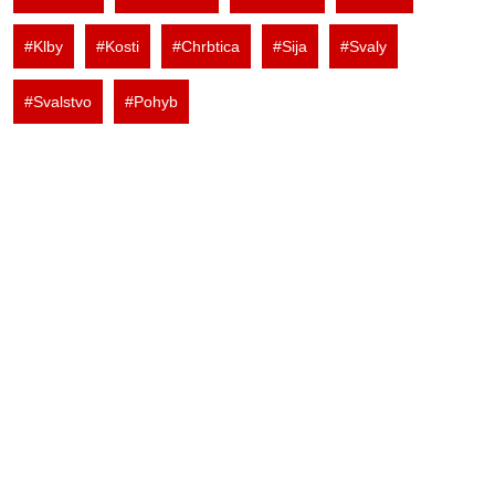
#Klby
#Kosti
#Chrbtica
#Sija
#Svaly
#Svalstvo
#Pohyb