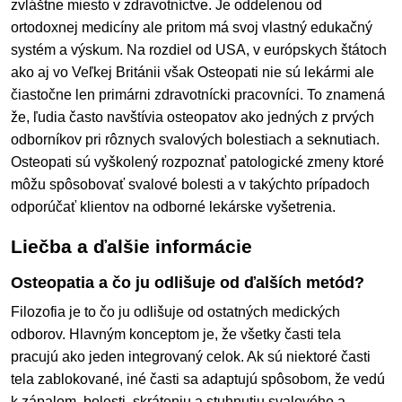
zvláštne miesto v zdravotníctve. Je oddelenou od
ortodoxnej medicíny ale pritom má svoj vlastný edukačný
systém a výskum. Na rozdiel od USA, v európskych štátoch
ako aj vo Veľkej Británii však Osteopati nie sú lekármi ale
čiastočne len primárni zdravotnícki pracovníci. To znamená
že, ľudia často navštívia osteopatov ako jedných z prvých
odborníkov pri rôznych svalových bolestiach a seknutiach.
Osteopati sú vyškolený rozpoznať patologické zmeny ktoré
môžu spôsobovať svalové bolesti a v takýchto prípadoch
odporúčať klientov na odborné lekárske vyšetrenia.
Liečba a ďalšie informácie
Osteopatia a čo ju odlišuje od ďalších metód?
Filozofia je to čo ju odlišuje od ostatných medických
odborov. Hlavným konceptom je, že všetky časti tela
pracujú ako jeden integrovaný celok. Ak sú niektoré časti
tela zablokované, iné časti sa adaptujú spôsobom, že vedú
k zápalom, bolesti, skráteniu a stuhnutiu svalového a