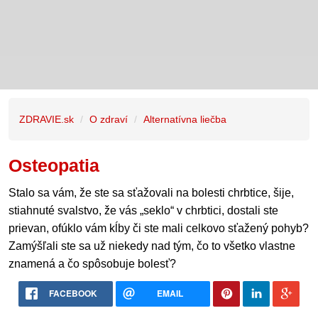
ZDRAVIE.sk
O zdraví
Alternatívna liečba
Osteopatia
Stalo sa vám, že ste sa sťažovali na bolesti chrbtice, šije,
stiahnuté svalstvo, že vás „seklo“ v chrbtici, dostali ste
prievan, ofúklo vám kĺby či ste mali celkovo sťažený pohyb?
Zamýšľali ste sa už niekedy nad tým, čo to všetko vlastne
znamená a čo spôsobuje bolesť?
FACEBOOK
EMAIL