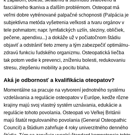
fasciálneho tkaniva a ďalším problémom. Osteopat má
veľmi dobre vytrénované palpačné schopnosti (Palpácia je
subjektívna metóda vyšetrenia veľkosti a tvaru orgánov v
tele pohmatom; napr. lymfatických uzlín, sleziny, obličiek,
pečene, apendixu...) a dokáže už v počiatočnom štádiu
objaviť a odstrániť tieto zmeny a tým zabezpečiť optimálnu-
zdravú funkciu ľudského organizmu. Osteopatická liečba
tak potom vedie k prevenci, zníženiu bolesti, redukovaniu
stresu, zlepšeniu mobility a pocitu blaha.
Aká je odbornosť a kvalifikácia oteopatov?
Momentálne sa pracuje na vytvorení jednotného systému
vzdelávania a regulácie osteopatov v Európe, kedže rôzne
krajiny majú svoj vlastný systém uznávania, edukácie a
regulácie tohoto povolania. Osteopati vo Veľkej Británii
majú štatút regulovaného povolania (General Osteopathic
Council) a štúdium zahrňuje 4 roky univerzitného denného