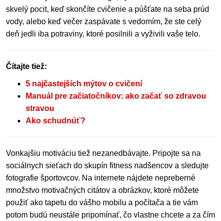
skvelý pocit, keď skončíte cvičenie a púšťate na seba prúd
vody, alebo keď večer zaspávate s vedomím, že ste celý
deň jedli iba potraviny, ktoré posilnili a vyživili vaše telo.
Čítajte tiež:
5 najčastejších mýtov o cvičení
Manuál pre začiatočníkov: ako začať so zdravou
stravou
Ako schudnúť?
Vonkajšiu motiváciu tiež nezanedbávajte. Pripojte sa na
sociálnych sieťach do skupín fitness nadšencov a sledujte
fotografie športovcov. Na internete nájdete nepreberné
množstvo motivačných citátov a obrázkov, ktoré môžete
použiť ako tapetu do vášho mobilu a počítača a tie vám
potom budú neustále pripomínať, čo vlastne chcete a za čím