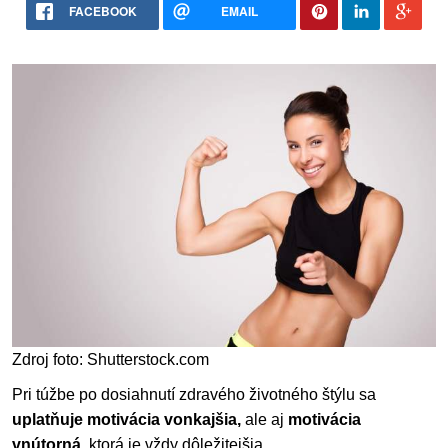
FACEBOOK
EMAIL
Zdroj foto: Shutterstock.com
Pri túžbe po dosiahnutí zdravého životného štýlu sa
uplatňuje motivácia vonkajšia,
ale aj
motivácia
vnútorná,
ktorá je vždy dôležitejšia.