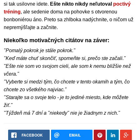
si tak usilovne idete.
Ešte nikto nikdy neľutoval
poctivý
tréning
, ale sedenie doma na pohovke s otvorenou
bonboniérou áno. Preto sa zhlboka nadýchnite, o ničom už
nepremýšľajte a začnite.
Niekoľko motivačných citátov na záver:
"Pomalý pokrok je stále pokrok."
"Keď máte chuť skončiť, spomeňte si, prečo ste začali."
"Ešte nie som vo svojom cieli, ale som k nemu bližšie než
včera."
"Vyberte si medzi tým, čo chcete v tento okamih a tým, čo
chcete zo všetkého najviac."
"Starajte sa o svoje telo - je to jediné miesto, kde môžete
žiť."
"Týždeň má 7 dní a "niekedy" nie je žiadnym z nich."
FACEBOOK
EMAIL