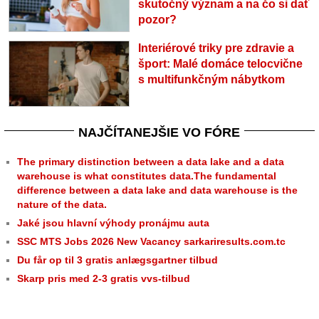
skutočný význam a na čo si dať
pozor?
Interiérové triky pre zdravie a
šport: Malé domáce telocvične
s multifunkčným nábytkom
NAJČÍTANEJŠIE VO FÓRE
The primary distinction between a data lake and a data
warehouse is what constitutes data.The fundamental
difference between a data lake and data warehouse is the
nature of the data.
Jaké jsou hlavní výhody pronájmu auta
SSC MTS Jobs 2026 New Vacancy sarkariresults.com.tc
Du får op til 3 gratis anlægsgartner tilbud
Skarp pris med 2-3 gratis vvs-tilbud