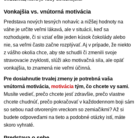
Vonkajšia vs. vnútorná motivácia
Predstava nových tesných nohavíc a nižšej hodnoty na
váhe je určite veľmi lákavá, ale v situácii, keď sa
rozhodujete, či si vziať ešte jeden kúsok čokolády alebo
nie, sa veľmi často začne rozplývať. Aj v prípade, že niekto
z vášho okolia chce, aby ste schudli či zmenili svoje
stravovacie zvyklosti, slúži ako motivačná sila, ale opäť
vonkajšia, to znamená nie veľmi účinná.
Pre dosiahnutie trvalej zmeny je potrebná vaša
vnútorná motivácia,
motivácia
tým, čo chcete vy sami.
Musíte vedieť, prečo chcete jesť zdravšie, prečo vlastne
chcete chudnúť, prečo pokračovať v každodennom boji sám
so sebou nad otvoreným vreckom so zemiačikmi? Až si
budete odpoveďami na tieto a podobné otázky istí, máte
skoro vyhraté.
Predstava o sebe