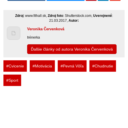
Zdroj
: www.fithall.sk,
Zdroj foto
: Shutterstock.com,
Uverejnené
:
21.03.2017,
Autor:
Veronika Červenková
trénerka
Ďalšie články od autora Veronika Červenková
#Cvicenie
#Motivácia
#Pevná Vôľa
#Chudnutie
#Sport