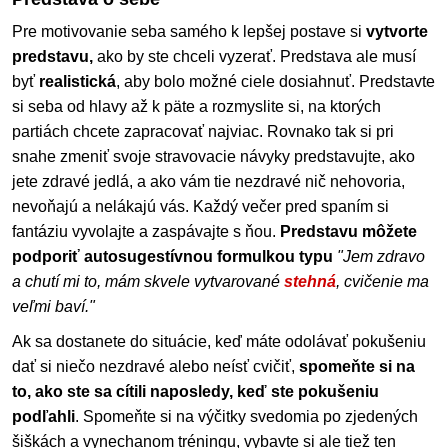
Pre motivovanie seba samého k lepšej postave si
vytvorte
predstavu,
ako by ste chceli vyzerať. Predstava ale musí
byť
realistická
, aby bolo možné ciele dosiahnuť. Predstavte
si seba od hlavy až k päte a rozmyslite si, na ktorých
partiách chcete zapracovať najviac. Rovnako tak si pri
snahe zmeniť svoje stravovacie návyky predstavujte, ako
jete zdravé jedlá, a ako vám tie nezdravé nič nehovoria,
nevoňajú a nelákajú vás. Každý večer pred spaním si
fantáziu vyvolajte a zaspávajte s ňou.
Predstavu môžete
podporiť autosugestívnou formulkou typu
"Jem zdravo
a chutí mi to, mám skvele vytvarované
stehná
, cvičenie ma
veľmi baví."
Ak sa dostanete do situácie, keď máte odolávať pokušeniu
dať si niečo nezdravé alebo neísť cvičiť,
spomeňte si na
to, ako ste sa cítili naposledy, keď ste pokušeniu
podľahli
. Spomeňte si na výčitky svedomia po zjedených
šiškách a vynechanom tréningu, vybavte si ale tiež ten