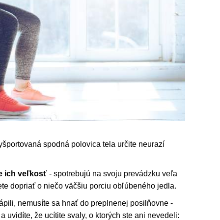
yšportovaná spodná polovica tela určite neurazí
e ich veľkosť
- spotrebujú na svoju prevádzku veľa
žete dopriať o niečo väčšiu porciu obľúbeného jedla.
pili, nemusíte sa hnať do preplnenej posilňovne -
 uvidíte, že ucítite svaly, o ktorých ste ani nevedeli: