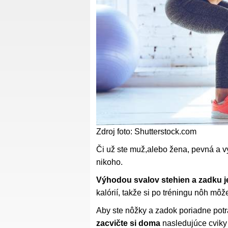
Zdroj foto: Shutterstock.com
Či už ste muž,alebo žena, pevná a v
nikoho.
Výhodou svalov stehien a zadku j
kalórií, takže si po tréningu nôh mô
Aby ste nôžky a zadok poriadne potrá
zacvičte si doma
nasledujúce cviky a