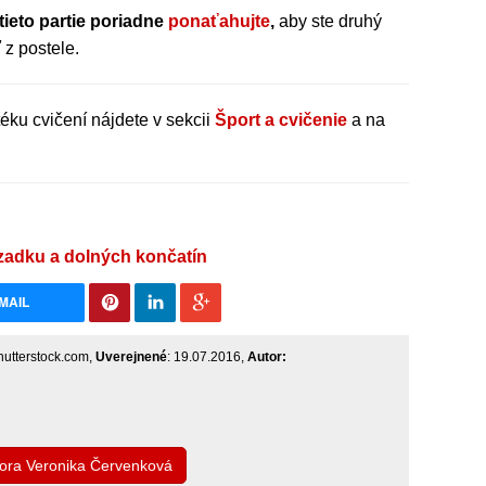
tieto partie poriadne
ponaťahujte
,
aby ste druhý
 z postele.
téku cvičení nájdete v sekcii
Šport a cvičenie
a na
 zadku a dolných končatín
MAIL
hutterstock.com,
Uverejnené
: 19.07.2016,
Autor:
tora Veronika Červenková