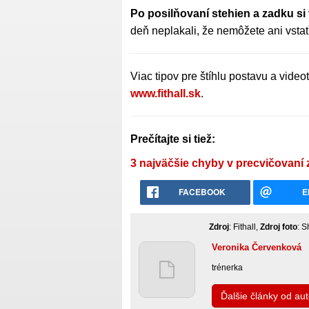
Po posilňovaní stehien a zadku si 
deň neplakali, že nemôžete ani vstať
Viac tipov pre štíhlu postavu a video
www.fithall.sk
.
Prečítajte si tiež:
3 najväčšie chyby v precvičovaní
FACEBOOK
E
Zdroj
: Fithall,
Zdroj foto
: S
Veronika Červenková
trénerka
Ďalšie články od au