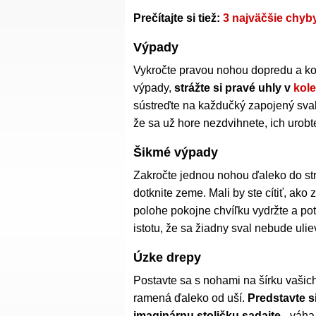
Prečítajte si tiež:
3 najväčšie chyb
Výpady
Vykročte pravou nohou dopredu a ko
výpady,
strážte si pravé uhly v
kol
sústreďte na každučký zapojený sval.
že sa už hore nezdvihnete, ich urobt
Šikmé výpady
Zakročte jednou nohou ďaleko do st
dotknite zeme. Mali by ste cítiť, ako
polohe pokojne chvíľku vydržte a po
istotu, že sa žiadny sval nebude ulie
Úzke drepy
Postavte sa s nohami na šírku vašic
ramená ďaleko od uší.
Predstavte s
imaginárnu stoličku sadajte
- váha 