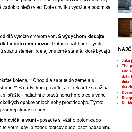
á zadok o niečo viac. Dole chvíľku vydržte a potom sa
odidlá vytočte smerom von.
S výdychom klesajte
odlaha boli rovnobežné.
Potom opäť hore. Týmto
NAJČ
ú stranu stehien, ale aj vnútorné stehná, ktoré bývajú
Jaké 
The p
and a
data.
okrčte kolená.** Chodidlá zaprite do zeme a s
data 
the d
tropu.** S nádychom povoľte, ale neklaďte sa až na
Dover
k si sťažte - natiahnite pravú nohu hore a celú váhu
Skarp
 niekoľkých opakovaniach nohy prestriedajte. Týmto
Du få
j zadnej strany stehien.
ich cvičiť s vami
- posaďte si vášho potomka do
ti to veľmi baví a zadok rodičov bude jasať nadšením.