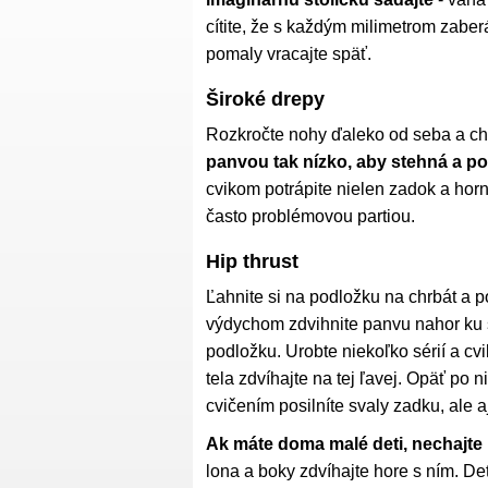
cítite, že s každým milimetrom zaber
pomaly vracajte späť.
Široké drepy
Rozkročte nohy ďaleko od seba a ch
panvou tak nízko, aby stehná a p
cvikom potrápite nielen zadok a horn
často problémovou partiou.
Hip thrust
Ľahnite si na podložku na chrbát a p
výdychom zdvihnite panvu nahor ku s
podložku. Urobte niekoľko sérií a cvi
tela zdvíhajte na tej ľavej. Opäť po
cvičením posilníte svaly zadku, ale a
Ak máte doma malé deti, nechajte 
lona a boky zdvíhajte hore s ním. De