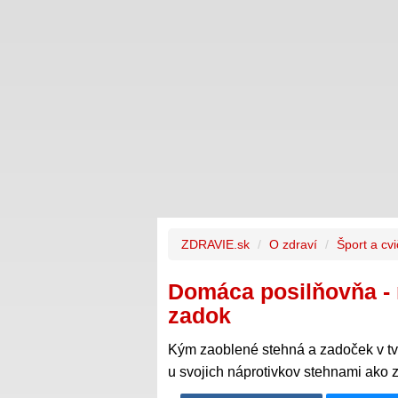
ZDRAVIE.sk
O zdraví
Šport a cv
Domáca posilňovňa - n
zadok
Kým zaoblené stehná a zadoček v t
u svojich náprotivkov stehnami ako 