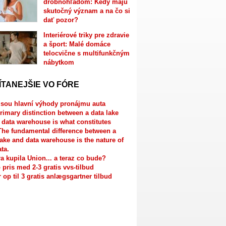
drobnohľadom: Kedy majú
skutočný význam a na čo si
dať pozor?
Interiérové triky pre zdravie
a šport: Malé domáce
telocvične s multifunkčným
nábytkom
ÍTANEJŠIE VO FÓRE
jsou hlavní výhody pronájmu auta
rimary distinction between a data lake
 data warehouse is what constitutes
The fundamental difference between a
lake and data warehouse is the nature of
ata.
a kupila Union... a teraz co bude?
 pris med 2-3 gratis vvs-tilbud
r op til 3 gratis anlægsgartner tilbud