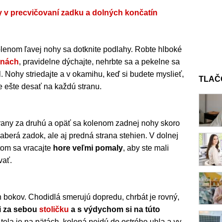
y v precvičovaní zadku a dolných končatín
lenom ľavej nohy sa dotknite podlahy. Robte hlboké
enách
, pravidelne dýchajte, nehrbte sa a pekelne sa
 Nohy striedajte a v okamihu, keď si budete myslieť,
TLAČ
e ešte desať na každú stranu.
rany za druhú a opäť sa kolenom zadnej nohy skoro
 zaberá zadok, ale aj predná strana stehien. V dolnej
tom sa vracajte
hore veľmi pomaly
, aby ste mali
vať.
h bokov. Chodidlá smerujú dopredu, chrbát je rovný,
i za sebou
stoličku
a s výdychom si na túto
tela je na pätách, kolená nejdú do ostrého uhla a vy