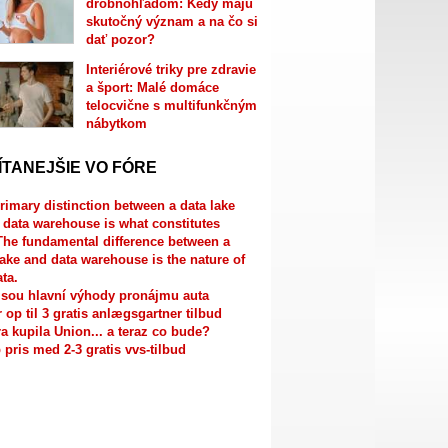
drobnohľadom: Kedy majú
skutočný význam a na čo si
dať pozor?
Interiérové triky pre zdravie
a šport: Malé domáce
telocvične s multifunkčným
nábytkom
ÍTANEJŠIE VO FÓRE
rimary distinction between a data lake
 data warehouse is what constitutes
The fundamental difference between a
lake and data warehouse is the nature of
ata.
jsou hlavní výhody pronájmu auta
r op til 3 gratis anlægsgartner tilbud
a kupila Union... a teraz co bude?
 pris med 2-3 gratis vvs-tilbud