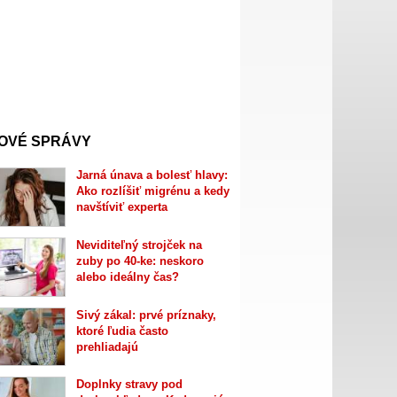
OVÉ SPRÁVY
Jarná únava a bolesť hlavy:
Ako rozlíšiť migrénu a kedy
navštíviť experta
Neviditeľný strojček na
zuby po 40-ke: neskoro
alebo ideálny čas?
Sivý zákal: prvé príznaky,
ktoré ľudia často
prehliadajú
Doplnky stravy pod