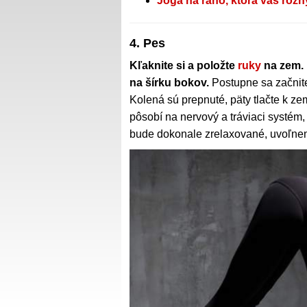
Joga na ráno, ktorá vás roz
4. Pes
Kľaknite si a položte
ruky
na zem. 
na šírku bokov.
Postupne sa začnite 
Kolená sú prepnuté, päty tlačte k z
pôsobí na nervový a tráviaci systém, 
bude dokonale zrelaxované, uvoľnen