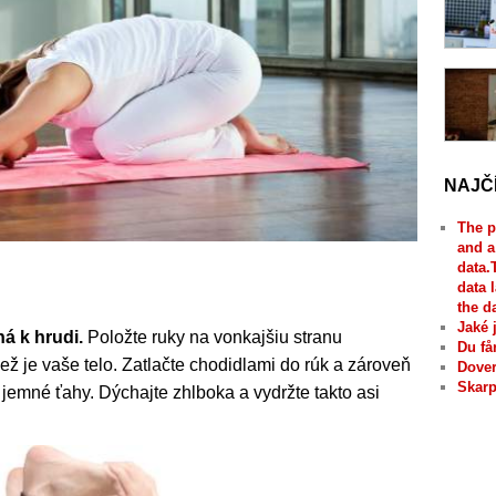
NAJČ
The p
and a
data.
data 
the d
Jaké 
ná k hrudi.
Položte ruky na vonkajšiu stranu
Du få
než je vaše telo. Zatlačte chodidlami do rúk a zároveň
Dover
Skarp
iť jemné ťahy. Dýchajte zhlboka a vydržte takto asi