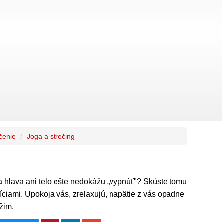
ičenie
Joga a strečing
 hlava ani telo ešte nedokážu „vypnúť"? Skúste tomu
ciami. Upokoja vás, zrelaxujú, napätie z vás opadne
žim.