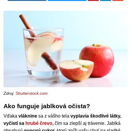
Zdroj:
Shutterstock.com
Ako funguje jablková očista?
Vďaka
vláknine
sa z vášho tela
vyplavia škodlivé látky,
vyčistí sa
hrubé črevo
,
čím sa zlepší aj trávenie. Jablká
obsahujú
ovocný cukor,
ktorý zníži vašu chuť na sladké.