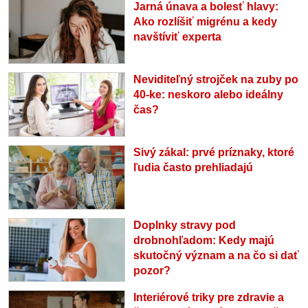
Jarná únava a bolesť hlavy:
Ako rozlíšiť migrénu a kedy
navštíviť experta
Neviditeľný strojček na zuby po
40-ke: neskoro alebo ideálny
čas?
Sivý zákal: prvé príznaky, ktoré
ľudia často prehliadajú
Doplnky stravy pod
drobnohľadom: Kedy majú
skutočný význam a na čo si dať
pozor?
Interiérové triky pre zdravie a