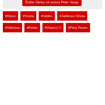
Ďalšie články od autora Peter Varga
#Detox
#Ocista
#Jablko
#Jablková Očista
#Vláknina
#Pektin
#Vitamín C
#Pitny Rezim