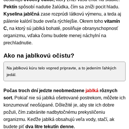
Pektín
spôsobí nadutie žalúdka, čím sa zníži pocit hladu.
Kyselina jablčná
zase rozprúdi látkovú výmenu, a teda aj
pálenie kalórií bude oveľa rýchlejšie. Okrem toho
vitamín
C,
na ktorý sú jablká bohaté, posilňuje obranyschopnosť
organizmu, vďaka čomu budete menej náchylní na
prechladnutie.
Ako na jablkovú očistu?
Na jablkovú kúru telo vopred pripravte, a to jedením ľahkých
jedál.
Počas troch dní jedzte neobmedzene
jablká
rôznych
sort.
Pokiaľ nie sú jablká ošetrované postrekom, môžete ich
konzumovať neošúpané. Dôležité je, aby ste ich dobre
požuli, čím zabránite nadbytočnému prekysličeniu
organizmu. Keďže jablká obsahujú veľa vody, stačí, ak
budete piť
dva litre tekutín denne.