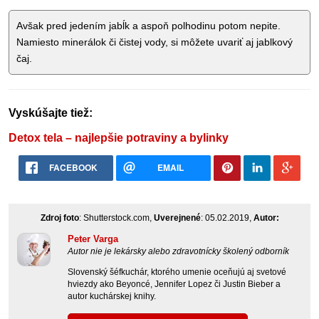
Avšak pred jedením jabĺk a aspoň polhodinu potom nepite.
Namiesto minerálok či čistej vody, si môžete uvariť aj jablkový
čaj.
Vyskúšajte tiež:
Detox tela – najlepšie potraviny a bylinky
FACEBOOK
EMAIL
Zdroj foto
: Shutterstock.com,
Uverejnené
: 05.02.2019,
Autor:
Peter Varga
Autor nie je lekársky alebo zdravotnícky školený odborník
Slovenský šéfkuchár, ktorého umenie oceňujú aj svetové
hviezdy ako Beyoncé, Jennifer Lopez či Justin Bieber a
autor kuchárskej knihy.