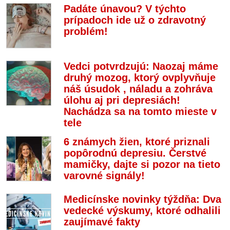
Padáte únavou? V týchto
prípadoch ide už o zdravotný
problém!
Vedci potvrdzujú: Naozaj máme
druhý mozog, ktorý ovplyvňuje
náš úsudok , náladu a zohráva
úlohu aj pri depresiách!
Nachádza sa na tomto mieste v
tele
6 známych žien, ktoré priznali
popôrodnú depresiu. Čerstvé
mamičky, dajte si pozor na tieto
varovné signály!
Medicínske novinky týždňa: Dva
vedecké výskumy, ktoré odhalili
zaujímavé fakty