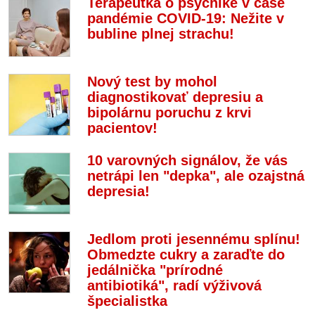
Terapeutka o psychike v čase
pandémie COVID-19: Nežite v
bubline plnej strachu!
Nový test by mohol
diagnostikovať depresiu a
bipolárnu poruchu z krvi
pacientov!
10 varovných signálov, že vás
netrápi len "depka", ale ozajstná
depresia!
Jedlom proti jesennému splínu!
Obmedzte cukry a zaraďte do
jedálnička "prírodné
antibiotiká", radí výživová
špecialistka