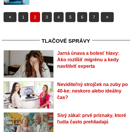
1
2
3
4
5
6
7
TLAČOVÉ SPRÁVY
Jarná únava a bolesť hlavy:
Ako rozlíšiť migrénu a kedy
navštíviť experta
Neviditeľný strojček na zuby po
40-ke: neskoro alebo ideálny
čas?
Sivý zákal: prvé príznaky, ktoré
ľudia často prehliadajú