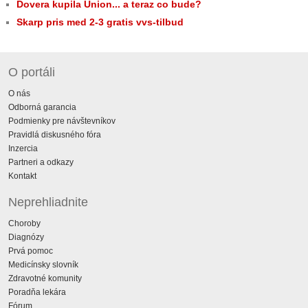
Dovera kupila Union... a teraz co bude?
Skarp pris med 2-3 gratis vvs-tilbud
O portáli
O nás
Odborná garancia
Podmienky pre návštevníkov
Pravidlá diskusného fóra
Inzercia
Partneri a odkazy
Kontakt
Neprehliadnite
Choroby
Diagnózy
Prvá pomoc
Medicínsky slovník
Zdravotné komunity
Poradňa lekára
Fórum