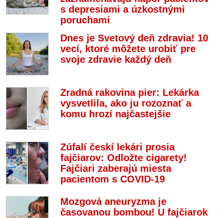
s depresiami a úzkostnými
poruchami
Dnes je Svetový deň zdravia! 10
vecí, ktoré môžete urobiť pre
svoje zdravie každý deň
Zradná rakovina pier: Lekárka
vysvetlila, ako ju rozoznať a
komu hrozí najčastejšie
Zúfalí českí lekári prosia
fajčiarov: Odložte cigarety!
Fajčiari zaberajú miesta
pacientom s COVID-19
Mozgová aneuryzma je
časovanou bombou! U fajčiarok