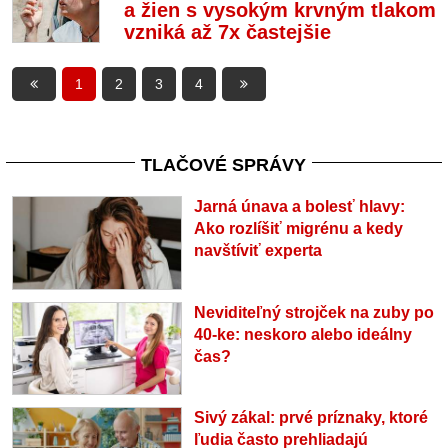
a žien s vysokým krvným tlakom
vzniká až 7x častejšie
1
2
3
4
TLAČOVÉ SPRÁVY
Jarná únava a bolesť hlavy:
Ako rozlíšiť migrénu a kedy
navštíviť experta
Neviditeľný strojček na zuby po
40-ke: neskoro alebo ideálny
čas?
Sivý zákal: prvé príznaky, ktoré
ľudia často prehliadajú