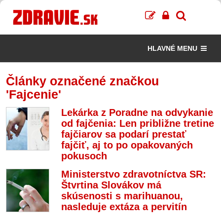
HLAVNÉ MENU
Články označené značkou
'Fajcenie'
Lekárka z Poradne na odvykanie
od fajčenia: Len približne tretine
fajčiarov sa podarí prestať
fajčiť, aj to po opakovaných
pokusoch
Ministerstvo zdravotníctva SR:
Štvrtina Slovákov má
skúsenosti s marihuanou,
nasleduje extáza a pervitín