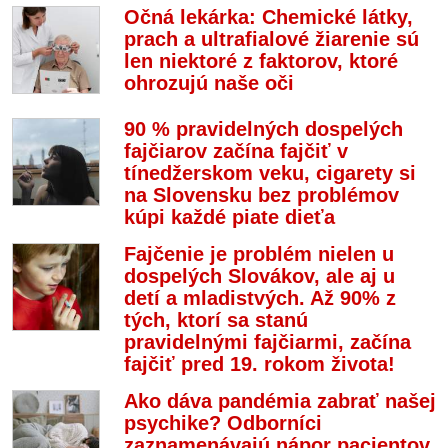
Očná lekárka: Chemické látky,
prach a ultrafialové žiarenie sú
len niektoré z faktorov, ktoré
ohrozujú naše oči
90 % pravidelných dospelých
fajčiarov začína fajčiť v
tínedžerskom veku, cigarety si
na Slovensku bez problémov
kúpi každé piate dieťa
Fajčenie je problém nielen u
dospelých Slovákov, ale aj u
detí a mladistvých. Až 90% z
tých, ktorí sa stanú
pravidelnými fajčiarmi, začína
fajčiť pred 19. rokom života!
Ako dáva pandémia zabrať našej
psychike? Odborníci
zaznamenávajú nápor pacientov