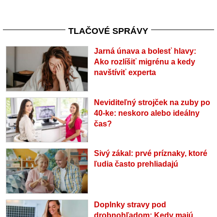
TLAČOVÉ SPRÁVY
Jarná únava a bolesť hlavy:
Ako rozlíšiť migrénu a kedy
navštíviť experta
Neviditeľný strojček na zuby po
40-ke: neskoro alebo ideálny
čas?
Sivý zákal: prvé príznaky, ktoré
ľudia často prehliadajú
Doplnky stravy pod
drobnohľadom: Kedy majú