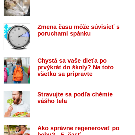
Zmena času môže súvisieť s
poruchami spánku
Chystá sa vaše dieťa po
prvýkrát do školy? Na toto
všetko sa pripravte
Stravujte sa podľa chémie
vášho tela
Ako správne regenerovať po
behu? - 5. časť