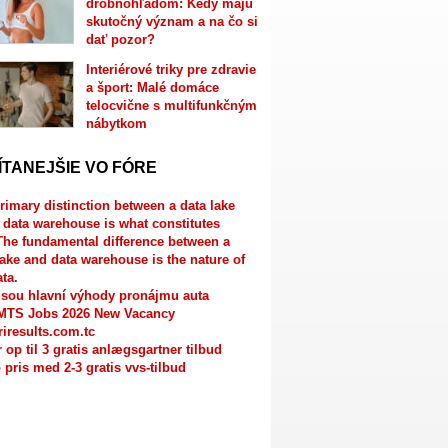
drobnohľadom: Kedy majú
skutočný význam a na čo si
dať pozor?
Interiérové triky pre zdravie
a šport: Malé domáce
telocvične s multifunkčným
nábytkom
ÍTANEJŠIE VO FÓRE
rimary distinction between a data lake
 data warehouse is what constitutes
The fundamental difference between a
lake and data warehouse is the nature of
ata.
jsou hlavní výhody pronájmu auta
MTS Jobs 2026 New Vacancy
riresults.com.tc
r op til 3 gratis anlægsgartner tilbud
 pris med 2-3 gratis vvs-tilbud