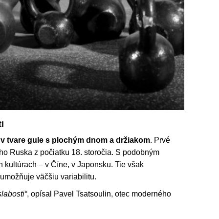
i
e v tvare gule s plochým dnom a držiakom
. Prvé
o Ruska z počiatku 18. storočia. S podobným
h kultúrach – v Číne, v Japonsku. Tie však
umožňuje väčšiu variabilitu.
slabosti“
, opísal Pavel Tsatsoulin, otec moderného