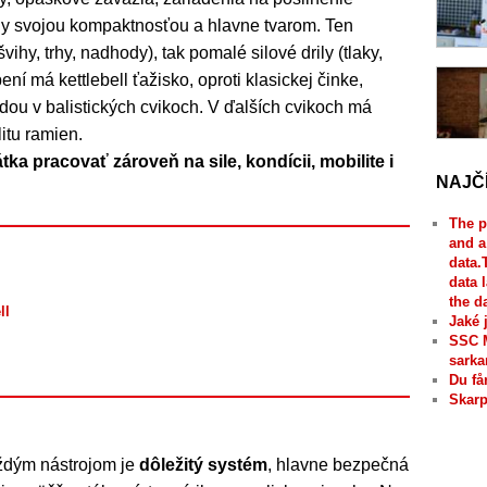
átny svojou kompaktnosťou a hlavne tvarom. Ten
švihy, trhy, nadhody), tak pomalé silové drily (tlaky,
ní má kettlebell ťažisko, oproti klasickej činke,
dou v balistických cvikoch. V ďalších cvikoch má
litu ramien.
a pracovať zároveň na sile, kondícii, mobilite i
NAJČ
The p
and a
data.
data 
the d
ll
Jaké 
SSC 
sarka
Du få
Skarp
aždým nástrojom je
dôležitý systém
, hlavne bezpečná