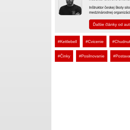
Inštruktor českej školy s
medzinárodnej organizácie
Ďalšie články od au
#Kettlebell
#Cvicenie
#Chudnut
#Činky
#Posilnovanie
#Postav