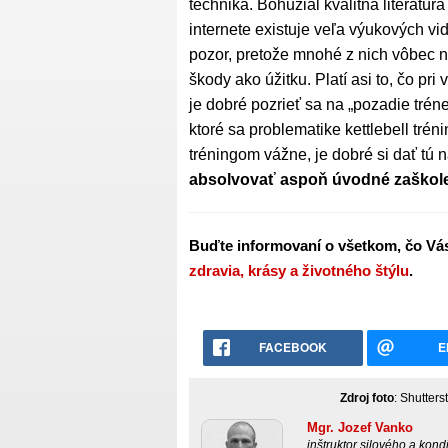
technika. Bohužial kvalitná literatúr
internete existuje veľa výukových vid
pozor, pretože mnohé z nich vôbec n
škody ako úžitku. Platí asi to, čo pr
je dobré pozrieť sa na „pozadie tréne
ktoré sa problematike kettlebell tréni
tréningom vážne, je dobré si dať tú n
absolvovať aspoň úvodné zaškol
Buďte informovaní o všetkom, čo Vás
zdravia, krásy a životného štýlu
.
FACEBOOK
E
Zdroj foto
: Shutter
Mgr. Jozef Vanko
inštruktor silového a kon