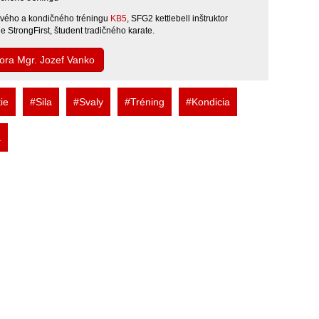
ilového a kondičného tréningu
KB5
, SFG2 kettlebell inštruktor
 StrongFirst, študent tradičného karate.
tora Mgr. Jozef Vanko
ie
#Sila
#Svaly
#Tréning
#Kondicia
a