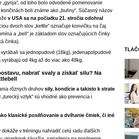
je „gyrija“, od toho bolo odvodené pomenovanie
ch končinách boli známe ako „buliny“. Súčasný názov
tože
v USA sa na počiatku 21. stročia odohral
iou dvoch slov „kettle“ označuje konvičku na čaj
omína a „bell“ je základom slov označujúcich činky
á činka).
TLAČ
 vyrábali sa jednopudové (16kg), jedenapolpudové
 vyrábajú od 4kg až do viac ako 48kg.
stavu, nabrať svaly a získať silu? Na
tlebell
kania rôznych druhov
sily, kondície a takisto k strate
d „turecký vztyk“ sú vhodné ako prevencia i
 ako klasické posilňovanie a dvíhanie činiek, či iné
rý dokáže v tréningu nahradiť celú radu ďalších
ky, opaskové závažia, zariadenia na posilnenie