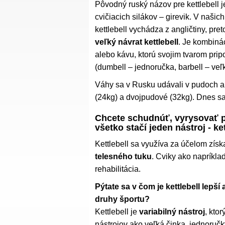
Pôvodný ruský názov pre kettlebell 
cvičiacich silákov – girevik. V naši
kettlebell vychádza z angličtiny, pre
veľký návrat kettlebell
. Je kombinác
alebo kávu, ktorú svojim tvarom prip
(dumbell – jednoručka, barbell – veľk
Váhy sa v Rusku udávali v pudoch a
(24kg) a dvojpudové (32kg). Dnes sa
Chcete schudnúť, vyrysovať po
všetko stačí jeden nástroj - ket
Kettlebell sa využíva za účelom zís
telesného tuku
. Cviky ako napríkla
rehabilitácia.
Pýtate sa v čom je kettlebell lepší
druhy športu?
Kettlebell je
variabilný nástroj
, kto
nástrojov ako veľká činka, jednoruč