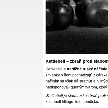
Kettlebell – zbraň proti slabost
Kettlebell je
tradičné ruské náčini
zmienky o ňom pochádzajú z cárskeh
náčiním sa však dá stretnúť aj v inýc
nedisponovali guľatým tvarom, ktorý 
„Kettlebell je stará ruská zbraň proti 
kettlebell liftingu, túto pomôcku.