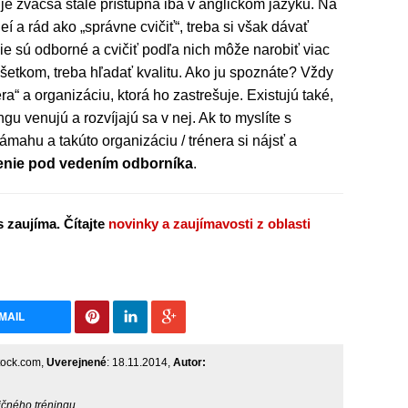
a je zväčša stále prístupná iba v anglickom jazyku. Na
eí a rád ako „správne cvičiť“, treba si však dávať
ie sú odborné a cvičiť podľa nich môže narobiť viac
i všetkom, treba hľadať kvalitu. Ako ju spoznáte? Vždy
ra“ a organizáciu, ktorá ho zastrešuje. Existujú také,
ngu venujú a rozvíjajú sa v nej. Ak to myslíte s
ámahu a takúto organizáciu / trénera si nájsť a
enie pod vedením odborníka
.
 zaujíma. Čítajte
novinky a zaujímavosti z oblasti
MAIL
stock.com,
Uverejnené
: 18.11.2014,
Autor:
dičného tréningu