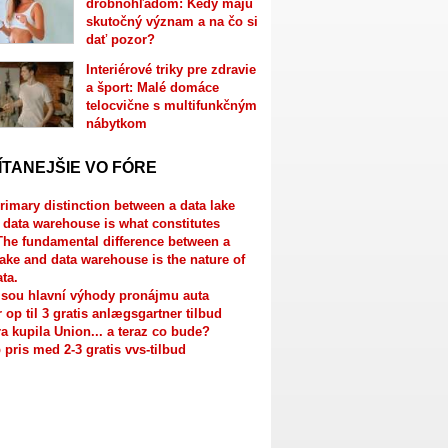
drobnohľadom: Kedy majú
skutočný význam a na čo si
dať pozor?
Interiérové triky pre zdravie
a šport: Malé domáce
telocvične s multifunkčným
nábytkom
ÍTANEJŠIE VO FÓRE
rimary distinction between a data lake
 data warehouse is what constitutes
The fundamental difference between a
lake and data warehouse is the nature of
ata.
jsou hlavní výhody pronájmu auta
r op til 3 gratis anlægsgartner tilbud
a kupila Union... a teraz co bude?
 pris med 2-3 gratis vvs-tilbud