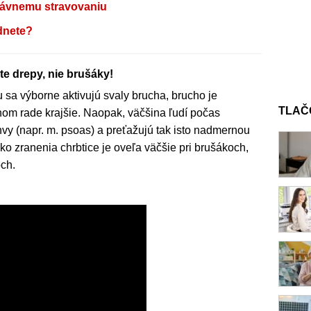
právnemu stravovaniu
dnete?
e drepy, nie brušáky!
sa výborne aktivujú svaly brucha, brucho je
TLAČ
nom rade krajšie. Naopak, väčšina ľudí počas
nvy (napr. m. psoas) a preťažujú tak isto nadmernou
iko zranenia chrbtice je oveľa väčšie pri brušákoch,
ch.