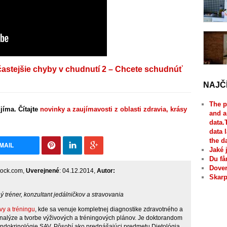
častejšie chyby v chudnutí 2 – Chcete schudnúť
NAJČ
The p
jíma. Čítajte
novinky a zaujímavosti z oblasti zdravia, krásy
and a
data.
data 
the d
MAIL
Jaké 
Du få
Dover
stock.com,
Uverejnené
: 04.12.2014,
Autor:
Skarp
 tréner, konzultant jedálničkov a stravovania
vy a tréningu
, kde sa venuje kompletnej diagnostike zdravotného a
 analýze a tvorbe výživových a tréningových plánov. Je doktorandom
ndokrinológie SAV. Pôsobí ako prednášajúci predmetu Dietológia