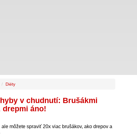
Diéty
chyby v chudnutí: Brušákmi
, drepmi áno!
pí, ale môžete spraviť 20x viac brušákov, ako drepov a
?