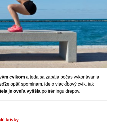
ovým cvikom
a teda sa zapája počas vykonávania
 keďže opäť spomínam, ide o viackĺbový cvik, tak
ela je oveľa vyššia
po tréningu drepov.
é krivky