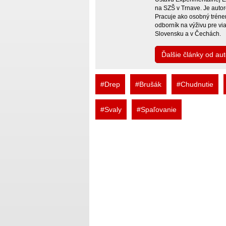
na SZŠ v Trnave. Je autor
Pracuje ako osobný tréner
odborník na výživu pre vi
Slovensku a v Čechách.
Ďalšie články od au
#Drep
#Brušák
#Chudnutie
#Svaly
#Spaľovanie