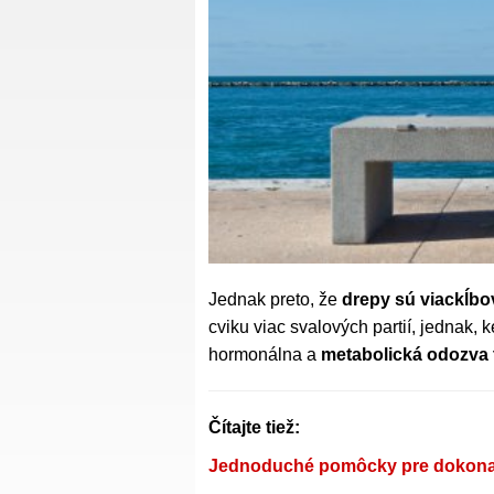
Jednak preto, že
drepy sú viackĺb
cviku viac svalových partií, jednak,
hormonálna a
metabolická odozva t
Čítajte tiež:
Jednoduché pomôcky pre dokonal