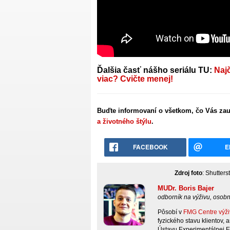
Ďalšia časť nášho seriálu TU:
Naj
viac? Cvičte menej!
Buďte informovaní o všetkom, čo Vás zau
a životného štýlu
.
FACEBOOK
E
Zdroj foto
: Shutter
MUDr. Boris Bajer
odborník na výživu, osobný
Pôsobí v
FMG Centre výži
fyzického stavu klientov,
Ústavu Experimentálnej E