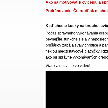
Ako sa motivovať k cvičeniu a s
Pretrénovanie. Čo robiť ak nechu
Keď chcete kocky na bruchu, cvičt
Počas správneho vykonávania drepu 
pevnejšie, funkčnejšie a v neposled
brušákov zapája svaly chrbtice a pa
flexiou medzistavcové platničky. Riz
ako pri správne vykonávaných drepo
Viac sa dozviete vo videu!