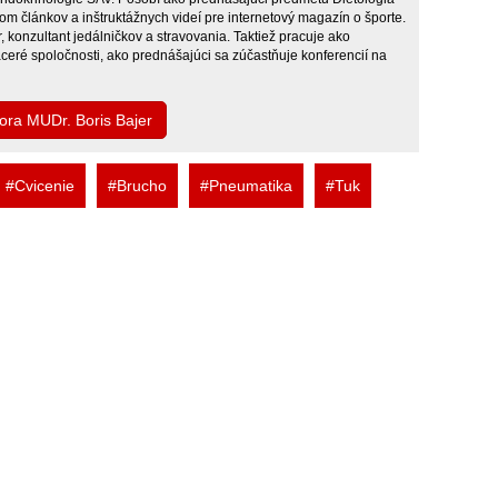
om článkov a inštruktážnych videí pre internetový magazín o športe.
, konzultant jedálničkov a stravovania. Taktiež pracuje ako
aceré spoločnosti, ako prednášajúci sa zúčastňuje konferencií na
tora MUDr. Boris Bajer
#Cvicenie
#Brucho
#Pneumatika
#Tuk