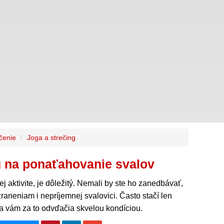
ičenie
Joga a strečing
ng na ponaťahovanie svalov
ej aktivite, je dôležitý. Nemali by ste ho zanedbávať,
zraneniam i nepríjemnej svalovici. Často stačí len
a vám za to odvďačia skvelou kondíciou.