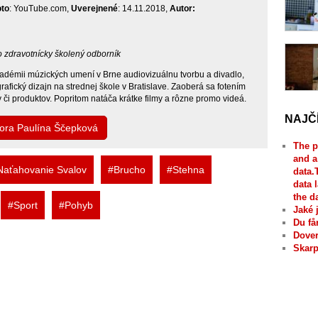
oto
: YouTube.com,
Uverejnené
: 14.11.2018,
Autor:
bo zdravotnícky školený odborník
adémii múzických umení v Brne audiovizuálnu tvorbu a divadlo,
afický dizajn na strednej škole v Bratislave. Zaoberá sa fotením
v či produktov. Popritom natáča krátke filmy a rôzne promo videá.
NAJČ
tora Paulína Ščepková
The p
and a
Naťahovanie Svalov
#Brucho
#Stehna
data.
data 
the d
#Sport
#Pohyb
Jaké 
Du få
Dover
Skarp