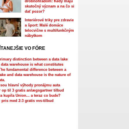
drobnohľadom: Kedy majú
skutočný význam a na čo si
dať pozor?
Interiérové triky pre zdravie
a šport: Malé domáce
telocvične s multifunkčným
nábytkom
ÍTANEJŠIE VO FÓRE
rimary distinction between a data lake
 data warehouse is what constitutes
The fundamental difference between a
lake and data warehouse is the nature of
ata.
jsou hlavní výhody pronájmu auta
r op til 3 gratis anlægsgartner tilbud
a kupila Union... a teraz co bude?
 pris med 2-3 gratis vvs-tilbud