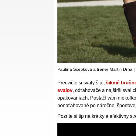
Paulína Ščepková a tréner Martin Drha |
Precvičte si svaly šije,
šikmé brušné
svalov
, odťahovače a najširší sval 
opakovaniach. Postačí vám niekoľko 
ponaťahované po náročnej športovej 
Pozrite si tip na krátky a efektívny s