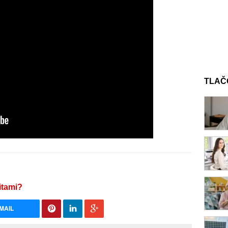
TLAČ
itami?
MAIL