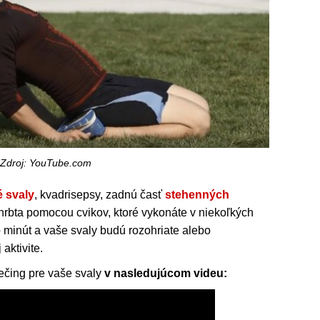
Zdroj: YouTube.com
 svaly
, kvadrisepsy, zadnú časť
stehenných
chrbta pomocou cvikov, ktoré vykonáte v niekoľkých
minút a vaše svaly budú rozohriate alebo
aktivite.
trečing pre vaše svaly
v nasledujúcom videu: