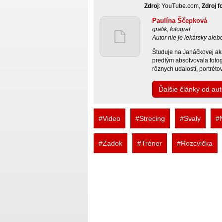
Zdroj
: YouTube.com,
Zdroj f
Paulína Ščepková
grafik, fotograf
Autor nie je lekársky ale
Študuje na Janáčkovej ak
predtým absolvovala fotogr
rôznych udalostí, portréto
Ďalšie články od au
#Video
#Strecing
#Svaly
#
#Zadok
#Tréner
#Rozcvička