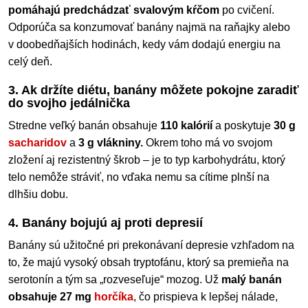
pomáhajú predchádzať svalovým kŕčom
po cvičení.
Odporúča sa konzumovať banány najmä na raňajky alebo
v doobedňajších hodinách, kedy vám dodajú energiu na
celý deň.
3. Ak držíte diétu, banány môžete pokojne zaradiť
do svojho jedálnička
Stredne veľký banán obsahuje
110 kalórií
a poskytuje
30 g
sacharidov
a
3 g vlákniny.
Okrem toho má vo svojom
zložení aj rezistentný škrob – je to typ karbohydrátu, ktorý
telo nemôže stráviť, no vďaka nemu sa cítime plnší na
dlhšiu dobu.
4. Banány bojujú aj proti depresií
Banány sú užitočné pri prekonávaní depresie vzhľadom na
to, že majú vysoký obsah tryptofánu, ktorý sa premieňa na
serotonín a tým sa „rozveseľuje“ mozog. Už
malý banán
obsahuje 27 mg
horčíka
, čo prispieva k lepšej nálade,