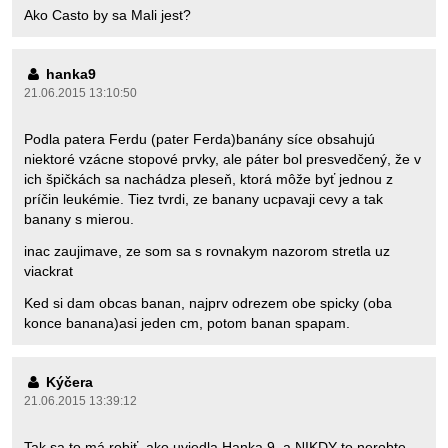
Ako Casto by sa Mali jest?
hanka9
21.06.2015 13:10:50
Podla patera Ferdu (pater Ferda)banány síce obsahujú
niektoré vzácne stopové prvky, ale páter bol presvedčený, že v
ich špičkách sa nachádza pleseň, ktorá môže byť jednou z
príčin leukémie. Tiez tvrdi, ze banany ucpavaji cevy a tak
banany s mierou.
inac zaujimave, ze som sa s rovnakym nazorom stretla uz
viackrat
Ked si dam obcas banan, najprv odrezem obe spicky (oba
konce banana)asi jeden cm, potom banan spapam.
Kýčera
21.06.2015 13:39:12
Tak sa to má robiť, ako uviedla Hanka 9, a NIKDY to nerobte