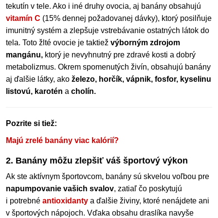
tekutín v tele. Ako i iné druhy ovocia, aj banány obsahujú
vitamín C
(15% dennej požadovanej dávky), ktorý posilňuje
imunitný systém a zlepšuje vstrebávanie ostatných látok do
tela. Toto žlté ovocie je taktiež
výborným zdrojom
mangánu,
ktorý je nevyhnutný pre zdravé kosti a dobrý
metabolizmus. Okrem spomenutých živín, obsahujú banány
aj ďalšie látky, ako
železo, horčík, vápnik, fosfor, kyselinu
listovú, karotén
a
cholín.
Pozrite si tiež:
Majú zrelé banány viac kalórií?
2. Banány môžu zlepšiť váš športový výkon
Ak ste aktívnym športovcom, banány sú skvelou voľbou pre
napumpovanie vašich svalov
, zatiaľ čo poskytujú
i potrebné
antioxidanty
a ďalšie živiny, ktoré nenájdete ani
v športových nápojoch. Vďaka obsahu draslíka navyše