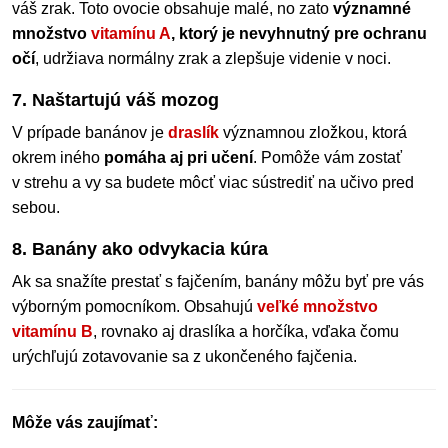
váš zrak. Toto ovocie obsahuje malé, no zato
významné
množstvo
vitamínu A
, ktorý je nevyhnutný pre ochranu
očí
, udržiava normálny zrak a zlepšuje videnie v noci.
7. Naštartujú váš mozog
V prípade banánov je
draslík
významnou zložkou, ktorá
okrem iného
pomáha aj pri učení
. Pomôže vám zostať
v strehu a vy sa budete môcť viac sústrediť na učivo pred
sebou.
8. Banány ako odvykacia kúra
Ak sa snažíte prestať s fajčením, banány môžu byť pre vás
výborným pomocníkom. Obsahujú
veľké množstvo
vitamínu B
, rovnako aj draslíka a horčíka, vďaka čomu
urýchľujú zotavovanie sa z ukončeného fajčenia.
Môže vás zaujímať: