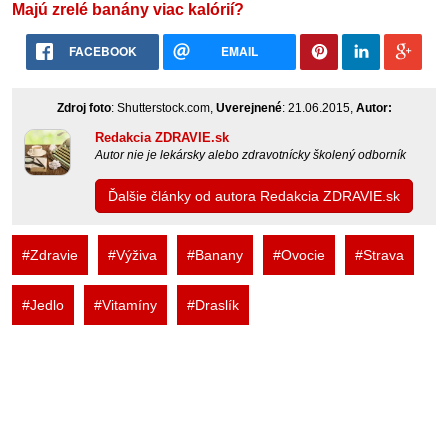
Majú zrelé banány viac kalórií?
FACEBOOK
EMAIL
Zdroj foto
: Shutterstock.com,
Uverejnené
: 21.06.2015,
Autor:
Redakcia ZDRAVIE.sk
Autor nie je lekársky alebo zdravotnícky školený odborník
Ďalšie články od autora Redakcia ZDRAVIE.sk
#Zdravie
#Výživa
#Banany
#Ovocie
#Strava
#Jedlo
#Vitamíny
#Draslík