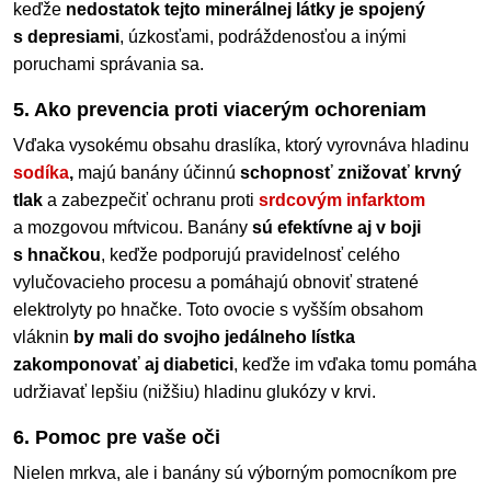
keďže
nedostatok tejto minerálnej látky je spojený
s depresiami
, úzkosťami, podráždenosťou a inými
poruchami správania sa.
5. Ako prevencia proti viacerým ochoreniam
Vďaka vysokému obsahu draslíka, ktorý vyrovnáva hladinu
sodíka
,
majú banány účinnú
schopnosť znižovať krvný
tlak
a zabezpečiť ochranu proti
srdcovým infarktom
a mozgovou mŕtvicou. Banány
sú efektívne aj v boji
s hnačkou
, keďže podporujú pravidelnosť celého
vylučovacieho procesu a pomáhajú obnoviť stratené
elektrolyty po hnačke. Toto ovocie s vyšším obsahom
vláknin
by mali do svojho jedálneho lístka
zakomponovať aj diabetici
, keďže im vďaka tomu pomáha
udržiavať lepšiu (nižšiu) hladinu glukózy v krvi.
6. Pomoc pre vaše oči
Nielen mrkva, ale i banány sú výborným pomocníkom pre