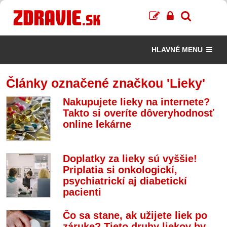
HLAVNÉ MENU
Články označené značkou 'Lieky'
Nakupujete lieky na internete?
Takto si overíte dôveryhodnosť
online lekárne
Doplatky za lieky sú vyššie!
Priplatia si onkologickí,
psychiatrickí aj diabetickí
pacienti
Čo sa stane, ak užijete liek po
záruke? Tieto druhy liekov by