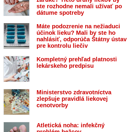
ste rozhodne nemali užívať po
dátume spotreby
Máte podozrenie na nežiaduci
účinok lieku? Mali by ste ho
nahlásiť, odporúča Štátny ústav
pre kontrolu liečiv
Kompletný prehľad platnosti
lekárskeho predpisu
Ministerstvo zdravotníctva
zlepšuje pravidlá liekovej
cenotvorby
Atletická noha: infekčný
problém bežcov