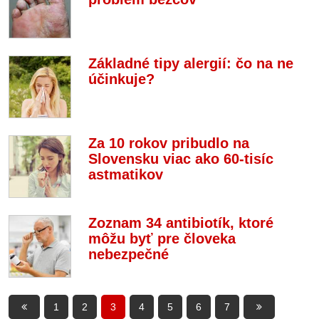
Základné tipy alergií: čo na ne
účinkuje?
Za 10 rokov pribudlo na
Slovensku viac ako 60-tisíc
astmatikov
Zoznam 34 antibiotík, ktoré
môžu byť pre človeka
nebezpečné
1
2
3
4
5
6
7