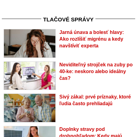
TLAČOVÉ SPRÁVY
Jarná únava a bolesť hlavy:
Ako rozlíšiť migrénu a kedy
navštíviť experta
Neviditeľný strojček na zuby po
40-ke: neskoro alebo ideálny
čas?
Sivý zákal: prvé príznaky, ktoré
ľudia často prehliadajú
Doplnky stravy pod
drobnohľadom: Kedy majú