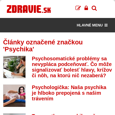
HLAVNÉ MENU
Články označené značkou
'Psychika'
Psychosomatické problémy sa
nevypláca podceňovať. Čo môže
signalizovať bolesť hlavy, krížov
či nôh, na ktorú nič nezaberá?
Psychologička: Naša psychika
je hlboko prepojená s našim
trávením