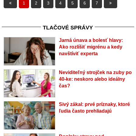
1
2
3
4
5
6
7
TLAČOVÉ SPRÁVY
Jarná únava a bolesť hlavy:
Ako rozlíšiť migrénu a kedy
navštíviť experta
Neviditeľný strojček na zuby po
40-ke: neskoro alebo ideálny
čas?
Sivý zákal: prvé príznaky, ktoré
ľudia často prehliadajú