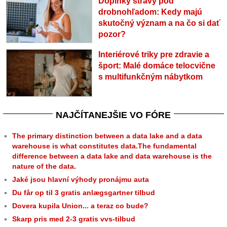
Doplnky stravy pod
drobnohľadom: Kedy majú
skutočný význam a na čo si dať
pozor?
Interiérové triky pre zdravie a
šport: Malé domáce telocvične
s multifunkčným nábytkom
NAJČÍTANEJŠIE VO FÓRE
The primary distinction between a data lake and a data
warehouse is what constitutes data.The fundamental
difference between a data lake and data warehouse is the
nature of the data.
Jaké jsou hlavní výhody pronájmu auta
Du får op til 3 gratis anlægsgartner tilbud
Dovera kupila Union... a teraz co bude?
Skarp pris med 2-3 gratis vvs-tilbud