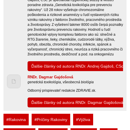
Gajdoš, CSc. je špecialista hygienickej služby a vedúci
poradne zdravia „Genetická toxikológia pre prevenciu
rakoviny“. Už 28 rokov vyšetruje chromozomálne
poškodenia a rizikové anamnézy u ľudí vystavených riziku
vzniku rakoviny z faktorov životného, pracovného prostredia
a životosprávy. Z vyšetrení takmer 8000 osôb čerpá poznatky
pre životosprávnu prevenciu rakoviny. Hodnotí u ľudí
genotoxické vplyvy komplexu faktorov ako sú: slnečné a
RTG žiarenie, lieky, chemikálie, cudzorodé látky, výživa,
pohyb, obezita, chronické choroby, infekcie, spánok a
vyčerpanosť, chronický stres, neuróza a riziká pracovného či
životného prostredia, dedičnosť a pod. na onkogenézu
Ďalšie články od autora RNDr. Andrej Gajdoš, CSc.
RNDr. Dagmar Gajdošová
genetická toxikológia, všeobecná biológia
Odborný prispievateľ redakcie ZDRAVIE.sk.
Ďalšie články od autora RNDr. Dagmar Gajdošová
#Rakovina
#Príčiny Rakoviny
#Výživa