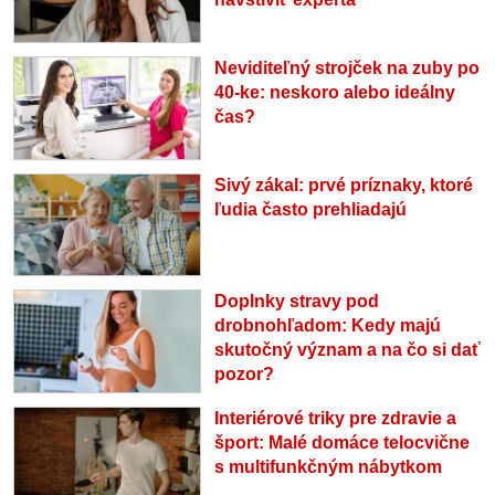
Neviditeľný strojček na zuby po
40-ke: neskoro alebo ideálny
čas?
Sivý zákal: prvé príznaky, ktoré
ľudia často prehliadajú
Doplnky stravy pod
drobnohľadom: Kedy majú
skutočný význam a na čo si dať
pozor?
Interiérové triky pre zdravie a
šport: Malé domáce telocvične
s multifunkčným nábytkom