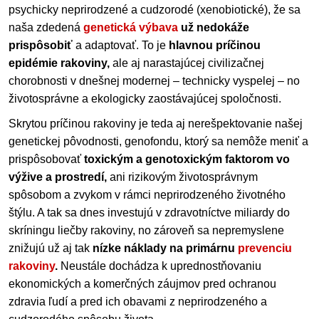
psychicky neprirodzené a cudzorodé (xenobiotické), že sa
naša zdedená
genetická výbava
už nedokáže
prispôsobiť
a adaptovať. To je
hlavnou príčinou
epidémie rakoviny,
ale aj narastajúcej civilizačnej
chorobnosti v dnešnej modernej – technicky vyspelej – no
životosprávne a ekologicky zaostávajúcej spoločnosti.
Skrytou príčinou rakoviny je teda aj nerešpektovanie našej
genetickej pôvodnosti, genofondu, ktorý sa nemôže meniť a
prispôsobovať
toxickým a genotoxickým faktorom vo
výžive a prostredí,
ani rizikovým životosprávnym
spôsobom a zvykom v rámci neprirodzeného životného
štýlu. A tak sa dnes investujú v zdravotníctve miliardy do
skríningu liečby rakoviny, no zároveň sa nepremyslene
znižujú už aj tak
nízke náklady na primárnu
prevenciu
rakoviny
.
Neustále dochádza k uprednostňovaniu
ekonomických a komerčných záujmov pred ochranou
zdravia ľudí a pred ich obavami z neprirodzeného a