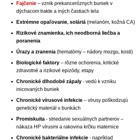
Fajčenie
– vznik prekanceróznych buniek v
dýchacom trakte a iných častiach tela
Extrémne opaľovanie, soláriá
(melanóm, kožná CA)
Rizikové znamienka, ich neodborná liečba a
poranenia
Úrazy a zranenia
(hematómy – nádory mozgu, kosti)
Biologické faktory
– rôzne ochorenia, kritické
zdravotné a rizikové epizódy, etapy
Chronické dlhodobé zápaly
- vedú k vzniku
inicovaných buniek
Chronické vírusové infekcie
– vírusy poškodzujú
genetický materiál v bunkách
Promiskuita
- striedanie sexuálnych partnerov –
nákaza HP vírusmi a rakovina krčku maternice
Chronické bakteriálne infekcie
- napríklad