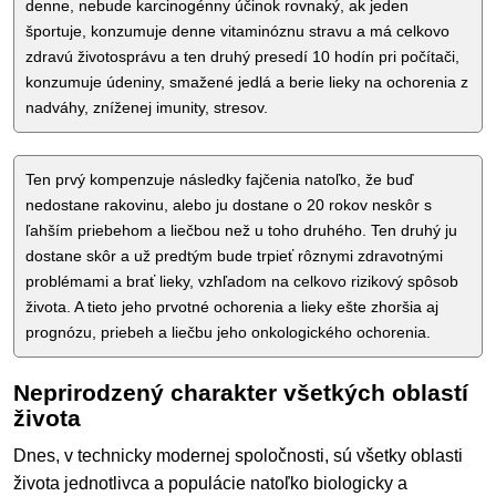
denne, nebude karcinogénny účinok rovnaký, ak jeden
športuje, konzumuje denne vitaminóznu stravu a má celkovo
zdravú životosprávu a ten druhý presedí 10 hodín pri počítači,
konzumuje údeniny, smažené jedlá a berie lieky na ochorenia z
nadváhy, zníženej imunity, stresov.
Ten prvý kompenzuje následky fajčenia natoľko, že buď
nedostane rakovinu, alebo ju dostane o 20 rokov neskôr s
ľahším priebehom a liečbou než u toho druhého. Ten druhý ju
dostane skôr a už predtým bude trpieť rôznymi zdravotnými
problémami a brať lieky, vzhľadom na celkovo rizikový spôsob
života. A tieto jeho prvotné ochorenia a lieky ešte zhoršia aj
prognózu, priebeh a liečbu jeho onkologického ochorenia.
Neprirodzený charakter všetkých oblastí
života
Dnes, v technicky modernej spoločnosti, sú všetky oblasti
života jednotlivca a populácie natoľko biologicky a