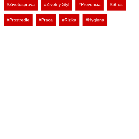
#Zivotosprava
#Zivotny Styl
#Prevencia
#Stres
#Prostredie
#Praca
#Rizika
#Hygiena