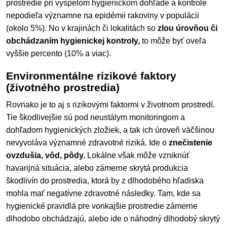
prostredie pri vyspelom hygienickom dohľade a kontrole
nepodieľa významne na epidémii rakoviny v populácii
(okolo 5%). No v krajinách či lokalitách so
zlou úrovňou či
obchádzaním hygienickej kontroly,
to môže byť oveľa
vyššie percento (10% a viac).
Environmentálne rizikové faktory
(životného prostredia)
Rovnako je to aj s rizikovými faktormi v životnom prostredí.
Tie škodlivejšie sú pod neustálym monitoringom a
dohľadom hygienických zložiek, a tak ich úroveň väčšinou
nevyvoláva významné zdravotné riziká. Ide o
znečistenie
ovzdušia, vôd, pôdy.
Lokálne však môže vzniknúť
havarijná situácia, alebo zámerne skrytá produkcia
škodlivín do prostredia, ktorá by z dlhodobého hľadiska
mohla mať negatívne zdravotné následky. Tam, kde sa
hygienické pravidlá pre vonkajšie prostredie zámerne
dlhodobo obchádzajú, alebo ide o náhodný dlhodobý skrytý