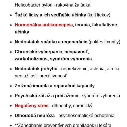
Helicobacter pylori - rakovina žalúdka
Ťažké lieky a ich vedľajšie účinky
(kult liekov)
Hormonálna antikoncepcia
, terapia, fakultatívne
účinky
Nedostatok spánku a regenerácie
(pokles imunity)
Chronické vyčerpanie, nespavosť,
workoholizmus, syndróm vyhorenia
Nedostatok pohybu
- neprekrvenie, asténia, atrofia,
neotužilosť, precitlivenosť
Znížená imunita a reparačné kapacity
Psychická záťaž a preťaženie
- syndróm vyhorenia
Negatívny stres
- dlhodobý, chronický
Dlhodobá neuróza
- psychosomatické ochorenia
**Zanedbanie preventívnych prehliadok u lekára