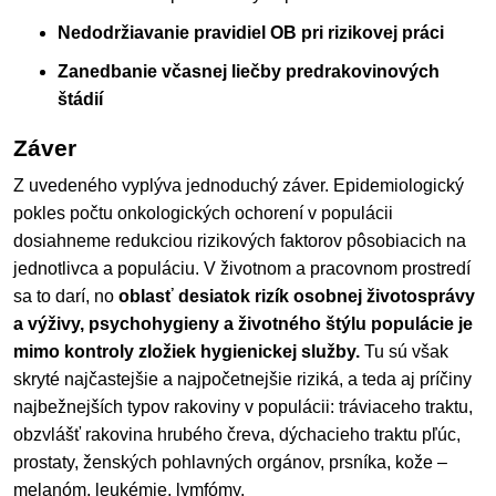
Nedodržiavanie pravidiel OB pri rizikovej práci
Zanedbanie včasnej liečby predrakovinových
štádií
Záver
Z uvedeného vyplýva jednoduchý záver. Epidemiologický
pokles počtu onkologických ochorení v populácii
dosiahneme redukciou rizikových faktorov pôsobiacich na
jednotlivca a populáciu. V životnom a pracovnom prostredí
sa to darí, no
oblasť desiatok rizík osobnej životosprávy
a výživy, psychohygieny a životného štýlu populácie je
mimo kontroly zložiek hygienickej služby.
Tu sú však
skryté najčastejšie a najpočetnejšie riziká, a teda aj príčiny
najbežnejších typov rakoviny v populácii: tráviaceho traktu,
obzvlášť rakovina hrubého čreva, dýchacieho traktu pľúc,
prostaty, ženských pohlavných orgánov, prsníka, kože –
melanóm, leukémie, lymfómy.