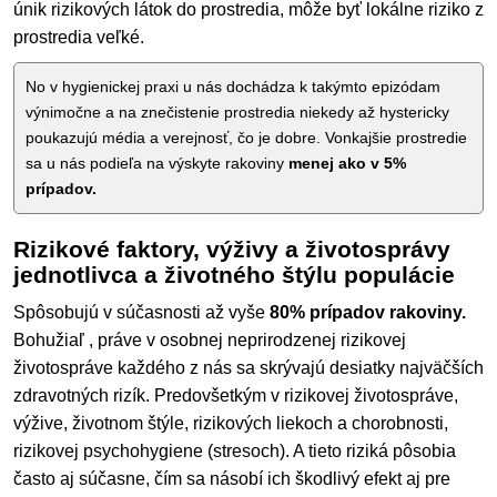
únik rizikových látok do prostredia, môže byť lokálne riziko z
prostredia veľké.
No v hygienickej praxi u nás dochádza k takýmto epizódam
výnimočne a na znečistenie prostredia niekedy až hystericky
poukazujú média a verejnosť, čo je dobre. Vonkajšie prostredie
sa u nás podieľa na výskyte rakoviny
menej ako v 5%
prípadov.
Rizikové faktory, výživy a životosprávy
jednotlivca a životného štýlu populácie
Spôsobujú v súčasnosti až vyše
80% prípadov rakoviny.
Bohužiaľ , práve v osobnej neprirodzenej rizikovej
životospráve každého z nás sa skrývajú desiatky najväčších
zdravotných rizík. Predovšetkým v rizikovej životospráve,
výžive, životnom štýle, rizikových liekoch a chorobnosti,
rizikovej psychohygiene (stresoch). A tieto riziká pôsobia
často aj súčasne, čím sa násobí ich škodlivý efekt aj pre