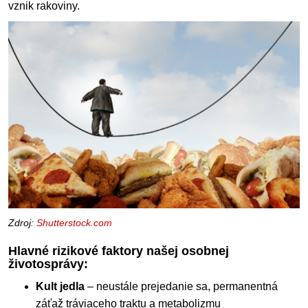
vznik rakoviny.
Zdroj:
Shutterstock.com
Hlavné rizikové faktory našej osobnej
životosprávy:
Kult jedla
– neustále prejedanie sa, permanentná
záťaž tráviaceho traktu a metabolizmu