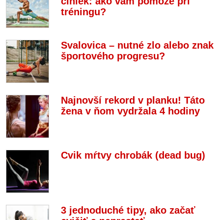
činiek: ako vám pomôže pri
tréningu?
Svalovica – nutné zlo alebo znak
športového progresu?
Najnovší rekord v planku! Táto
žena v ňom vydržala 4 hodiny
Cvik mŕtvy chrobák (dead bug)
3 jednoduché tipy, ako začať