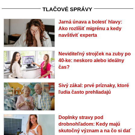
TLAČOVÉ SPRÁVY
Jarná únava a bolesť hlavy:
Ako rozlíšiť migrénu a kedy
navštíviť experta
Neviditeľný strojček na zuby po
40-ke: neskoro alebo ideálny
čas?
Sivý zákal: prvé príznaky, ktoré
ľudia často prehliadajú
Doplnky stravy pod
drobnohľadom: Kedy majú
skutočný význam a na čo si dať