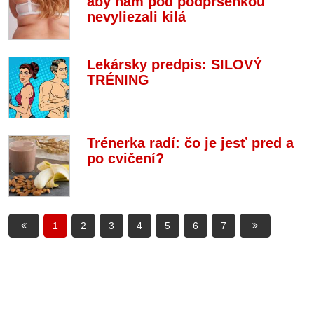
aby nám pod podprsenkou
nevyliezali kilá
Lekársky predpis: SILOVÝ
TRÉNING
Trénerka radí: čo je jesť pred a
po cvičení?
1
2
3
4
5
6
7