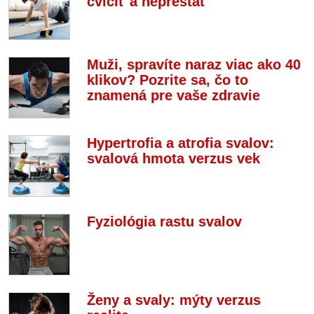
cvičiť a neprestať
Muži, spravíte naraz viac ako 40
klikov? Pozrite sa, čo to
znamená pre vaše zdravie
Hypertrofia a atrofia svalov:
svalová hmota verzus vek
Fyziológia rastu svalov
Ženy a svaly: mýty verzus