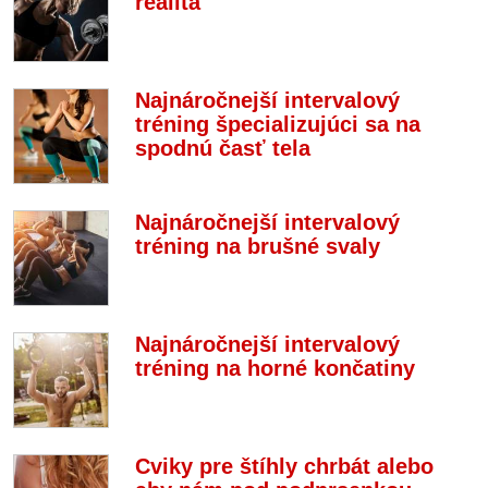
realita
Najnáročnejší intervalový
tréning špecializujúci sa na
spodnú časť tela
Najnáročnejší intervalový
tréning na brušné svaly
Najnáročnejší intervalový
tréning na horné končatiny
Cviky pre štíhly chrbát alebo