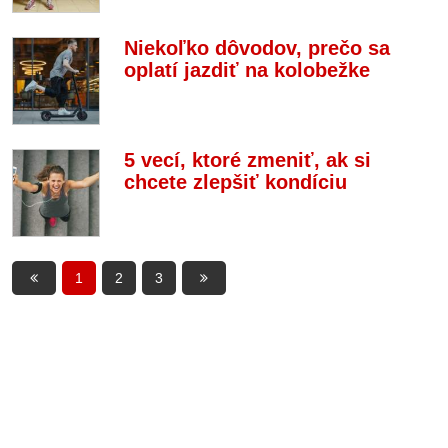
Niekoľko dôvodov, prečo sa
oplatí jazdiť na kolobežke
5 vecí, ktoré zmeniť, ak si
chcete zlepšiť kondíciu
1
2
3