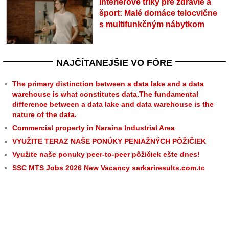
Interiérové triky pre zdravie a
šport: Malé domáce telocvične
s multifunkčným nábytkom
NAJČÍTANEJŠIE VO FÓRE
The primary distinction between a data lake and a data
warehouse is what constitutes data.The fundamental
difference between a data lake and data warehouse is the
nature of the data.
Commercial property in Naraina Industrial Area
VYUŽITE TERAZ NAŠE PONÚKY PENIAŽNÝCH PÔŽIČIEK
Využite naše ponuky peer-to-peer pôžičiek ešte dnes!
SSC MTS Jobs 2026 New Vacancy sarkariresults.com.tc