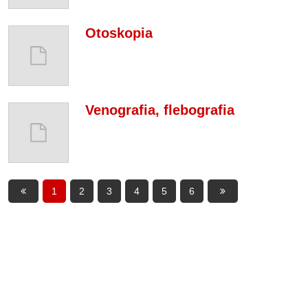
Otoskopia
Venografia, flebografia
1
2
3
4
5
6