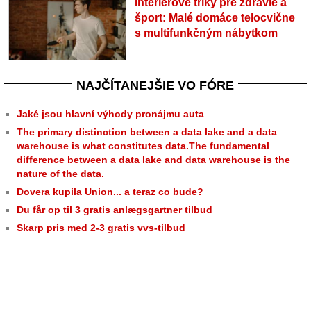
Interiérové triky pre zdravie a
šport: Malé domáce telocvične
s multifunkčným nábytkom
NAJČÍTANEJŠIE VO FÓRE
Jaké jsou hlavní výhody pronájmu auta
The primary distinction between a data lake and a data
warehouse is what constitutes data.The fundamental
difference between a data lake and data warehouse is the
nature of the data.
Dovera kupila Union... a teraz co bude?
Du får op til 3 gratis anlægsgartner tilbud
Skarp pris med 2-3 gratis vvs-tilbud